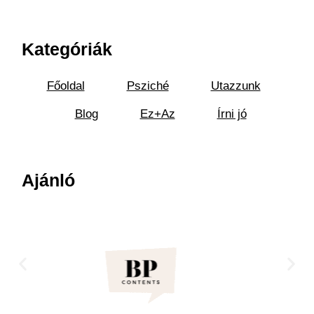
Kategóriák
Főoldal
Psziché
Utazzunk
Blog
Ez+Az
Írni jó
Ajánló