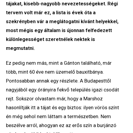
tájakat, kisebb-nagyobb nevezetességeket. Régi
tervem volt már ez, a lista is évek óta a
szekrényben vár a meglátogatni kívánt helyekkel,
most mégis egy általam is újonnan felfedezett
különlegességet szeretnélek nektek is
megmutatni.
Ez pedig nem más, mint a Gánton található, már
több, mint 60 éve nem üzemelő bauxitbánya.
Pontosabban annak egy részlete. A Budapesttől
nagyjából egy órányira fekvő település igazi csodát
rejt. Sokszor olvastam már, hogy a Marshoz
hasonlítják itt a tájat és egy biztos: ilyen vörös színt
én még sehol nem láttam a természetben. Nem
beszélve arról, ahogyan ez az erős szín a burjánzó