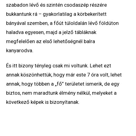
szabadon lévő és szintén csodaszép részére
bukkantunk rá – gyakorlatilag a körbekerített
bányával szemben, a főút túloldalán lévő földúton
haladva egyesen, majd a jelző tábláknak
megfelelően az első lehetőségnél balra
kanyarodva.
És itt bizony tényleg csak mi voltunk. Lehet ezt
annak köszönhettük, hogy már este 7 óra volt, lehet
annak, hogy többen a „fő” területet ismerik, de egy
biztos, nem maradtunk élmény nélkül, melyeket a
következő képek is bizonyítanak.