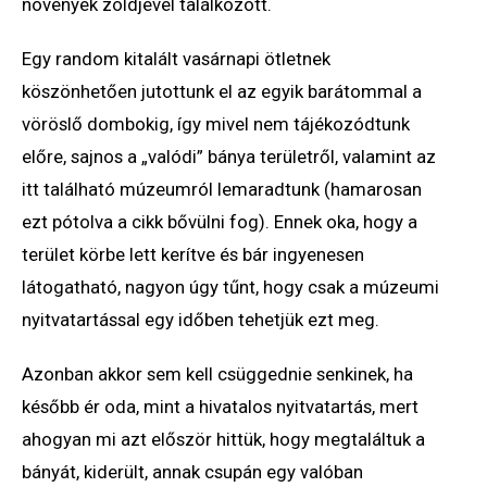
növények zöldjével találkozott.
Egy random kitalált vasárnapi ötletnek
köszönhetően jutottunk el az egyik barátommal a
vöröslő dombokig, így mivel nem tájékozódtunk
előre, sajnos a „valódi” bánya területről, valamint az
itt található múzeumról lemaradtunk (hamarosan
ezt pótolva a cikk bővülni fog). Ennek oka, hogy a
terület körbe lett kerítve és bár ingyenesen
látogatható, nagyon úgy tűnt, hogy csak a múzeumi
nyitvatartással egy időben tehetjük ezt meg.
Azonban akkor sem kell csüggednie senkinek, ha
később ér oda, mint a hivatalos nyitvatartás, mert
ahogyan mi azt először hittük, hogy megtaláltuk a
bányát, kiderült, annak csupán egy valóban