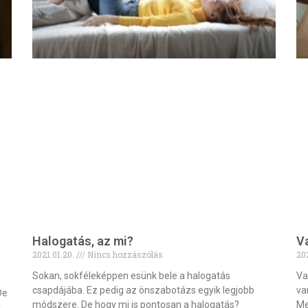
Halogatás, az mi?
Va
2021.01.20.
Nincs hozzászólás
20
Sokan, sokféleképpen esünk bele a halogatás
Va
csapdájába. Ez pedig az önszabotázs egyik legjobb
va
De
módszere. De hogy mi is pontosan a halogatás?
Me
l