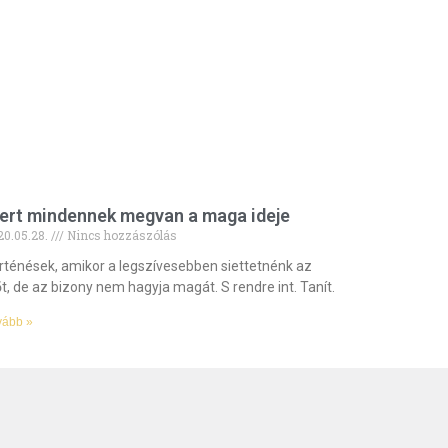
ert mindennek megvan a maga ideje
20.05.28.
Nincs hozzászólás
rténések, amikor a legszívesebben siettetnénk az
őt, de az bizony nem hagyja magát. S rendre int. Tanít.
vább »