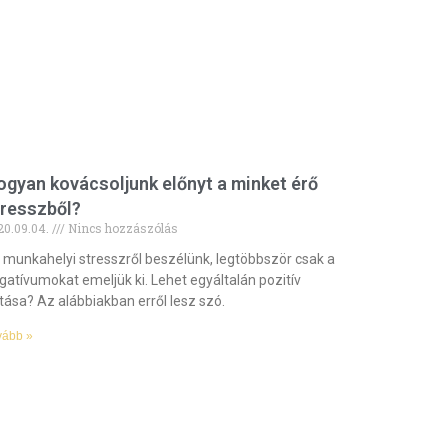
gyan kovácsoljunk előnyt a minket érő
tresszből?
20.09.04.
Nincs hozzászólás
 munkahelyi stresszről beszélünk, legtöbbször csak a
gatívumokat emeljük ki. Lehet egyáltalán pozitív
tása? Az alábbiakban erről lesz szó.
vább »