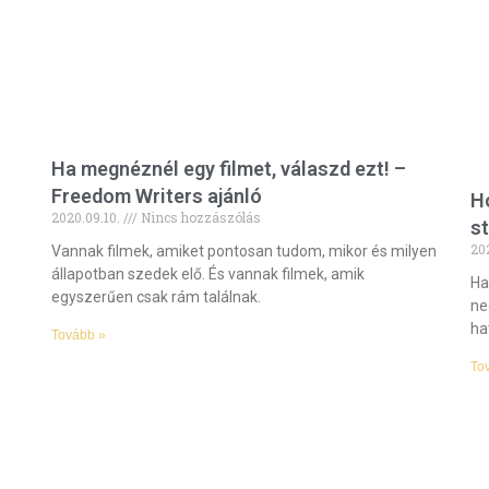
Ha megnéznél egy filmet, válaszd ezt! –
Freedom Writers ajánló
Ho
2020.09.10.
Nincs hozzászólás
s
20
Vannak filmek, amiket pontosan tudom, mikor és milyen
állapotban szedek elő. És vannak filmek, amik
Ha
egyszerűen csak rám találnak.
ne
ha
Tovább »
To