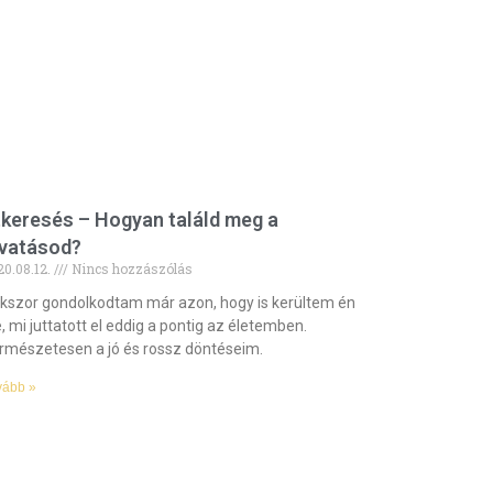
tkeresés – Hogyan találd meg a
ivatásod?
20.08.12.
Nincs hozzászólás
kszor gondolkodtam már azon, hogy is kerültem én
e, mi juttatott el eddig a pontig az életemben.
rmészetesen a jó és rossz döntéseim.
vább »