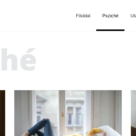
Főoldal
Psziché
Ut