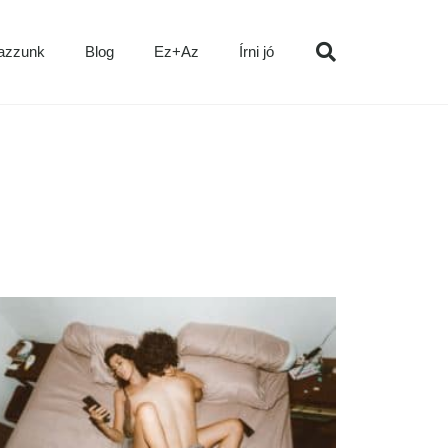
azzunk
Blog
Ez+Az
Írni jó