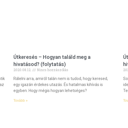
Útkeresés – Hogyan találd meg a
Ú
hivatásod? (folytatás)
h
2020.08.12.
Nincs hozzászólás
20
tik
Rálelni arra, amiről talán nem is tudod, hogy keresed,
So
 az
egy igazán érdekes utazás. És hatalmas kihívás is
id
egyben. Hogy mégis hogyan lehetséges?
Te
Tovább »
To