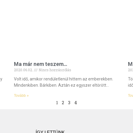
Ma már nem teszem…
M
2020.06.02.
Nincs hozzászólás
20
gy
Volt idő, amikor rendületlenül hittem az emberekben.
Tö
Mindenkiben. Bárkiben. Aztán ez egyszer eltörött…
id
Tovább »
To
1
2
3
4
ÍGY LETTÜNK