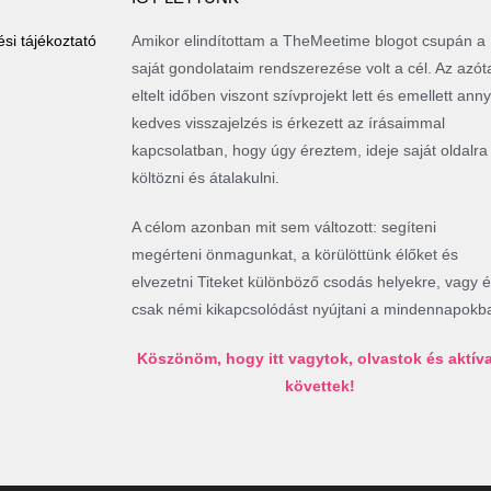
si tájékoztató
Amikor elindítottam a TheMeetime blogot csupán a
saját gondolataim rendszerezése volt a cél. Az azót
eltelt időben viszont szívprojekt lett és emellett anny
kedves visszajelzés is érkezett az írásaimmal
kapcsolatban, hogy úgy éreztem, ideje saját oldalra
költözni és átalakulni.
A célom azonban mit sem változott: segíteni
megérteni önmagunkat, a körülöttünk élőket és
elvezetni Titeket különböző csodás helyekre, vagy 
csak némi kikapcsolódást nyújtani a mindennapokb
Köszönöm, hogy itt vagytok, olvastok és aktív
követtek!