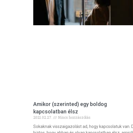
Amikor (szerinted) egy boldog
kapcsolatban élsz
2021.02.27.
Nincs hozzászólás
Sokaknak visszaigazolást ad, hogy kapcsolatuk van. 
biztos, hogy abban és olyan kapcsolatban élsz, amirő