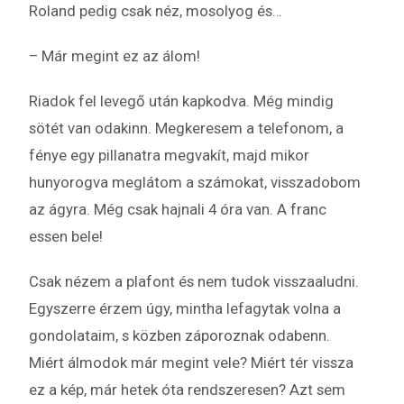
Roland pedig csak néz, mosolyog és…
– Már megint ez az álom!
Riadok fel levegő után kapkodva. Még mindig
sötét van odakinn. Megkeresem a telefonom, a
fénye egy pillanatra megvakít, majd mikor
hunyorogva meglátom a számokat, visszadobom
az ágyra. Még csak hajnali 4 óra van. A franc
essen bele!
Csak nézem a plafont és nem tudok visszaaludni.
Egyszerre érzem úgy, mintha lefagytak volna a
gondolataim, s közben záporoznak odabenn.
Miért álmodok már megint vele? Miért tér vissza
ez a kép, már hetek óta rendszeresen? Azt sem