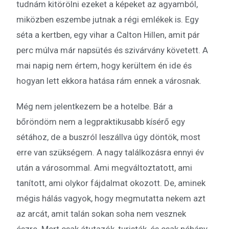
tudnám kitörölni ezeket a képeket az agyamból,
miközben eszembe jutnak a régi emlékek is. Egy
séta a kertben, egy vihar a Calton Hillen, amit pár
perc múlva már napsütés és szivárvány követett. A
mai napig nem értem, hogy kerültem én ide és
hogyan lett ekkora hatása rám ennek a városnak.
Még nem jelentkezem be a hotelbe. Bár a
bőröndöm nem a legpraktikusabb kísérő egy
sétához, de a buszról leszállva úgy döntök, most
erre van szükségem. A nagy találkozásra ennyi év
után a városommal. Ami megváltoztatott, ami
tanított, ami olykor fájdalmat okozott. De, aminek
mégis hálás vagyok, hogy megmutatta nekem azt
az arcát, amit talán sokan soha nem vesznek