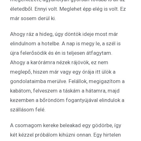
életedből. Ennyi volt. Meglehet épp elég is volt. Ez
már sosem derül ki.
Ahogy ráz a hideg, úgy döntök ideje most már
elindulnom a hotelbe. A nap is megy le, a szél is
újra felerősödik és én is teljesen átfagytam.
Ahogy a karórámra nézek rájövök, ez nem
meglepő, hiszen már vagy egy órája itt ülök a
gondolataimba merülve. Felállok, megigazítom a
kabátom, felveszem a táskám a hátamra, majd
kezemben a bőröndöm fogantyújával elindulok a
szállásom felé.
A csomagom kereke beleakad egy gödörbe, így
két kézzel próbálom kihúzni onnan. Egy hirtelen