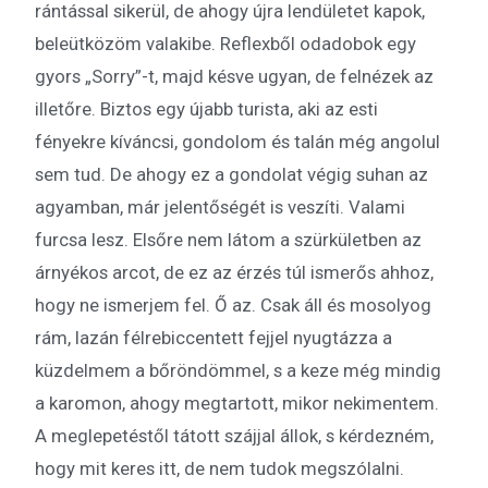
rántással sikerül, de ahogy újra lendületet kapok,
beleütközöm valakibe. Reflexből odadobok egy
gyors „Sorry”-t, majd késve ugyan, de felnézek az
illetőre. Biztos egy újabb turista, aki az esti
fényekre kíváncsi, gondolom és talán még angolul
sem tud. De ahogy ez a gondolat végig suhan az
agyamban, már jelentőségét is veszíti. Valami
furcsa lesz. Elsőre nem látom a szürkületben az
árnyékos arcot, de ez az érzés túl ismerős ahhoz,
hogy ne ismerjem fel. Ő az. Csak áll és mosolyog
rám, lazán félrebiccentett fejjel nyugtázza a
küzdelmem a bőröndömmel, s a keze még mindig
a karomon, ahogy megtartott, mikor nekimentem.
A meglepetéstől tátott szájjal állok, s kérdezném,
hogy mit keres itt, de nem tudok megszólalni.