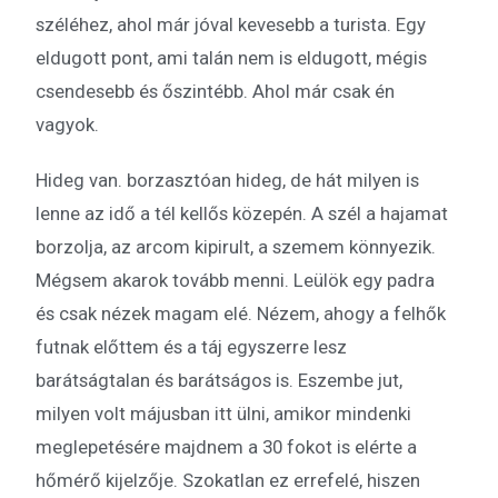
széléhez, ahol már jóval kevesebb a turista. Egy
eldugott pont, ami talán nem is eldugott, mégis
csendesebb és őszintébb. Ahol már csak én
vagyok.
Hideg van. borzasztóan hideg, de hát milyen is
lenne az idő a tél kellős közepén. A szél a hajamat
borzolja, az arcom kipirult, a szemem könnyezik.
Mégsem akarok tovább menni. Leülök egy padra
és csak nézek magam elé. Nézem, ahogy a felhők
futnak előttem és a táj egyszerre lesz
barátságtalan és barátságos is. Eszembe jut,
milyen volt májusban itt ülni, amikor mindenki
meglepetésére majdnem a 30 fokot is elérte a
hőmérő kijelzője. Szokatlan ez errefelé, hiszen