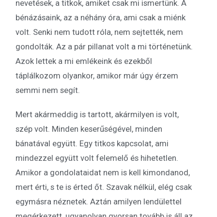
nevetések, a titkok, amiket csak mi ismertünk. A
bénázásaink, az a néhány óra, ami csak a miénk
volt. Senki nem tudott róla, nem sejtették, nem
gondolták. Az a pár pillanat volt a mi történetünk.
Azok lettek a mi emlékeink és ezekből
táplálkozom olyankor, amikor már úgy érzem
semmi nem segít.
Mert akármeddig is tartott, akármilyen is volt,
szép volt. Minden keserűségével, minden
bánatával együtt. Egy titkos kapcsolat, ami
mindezzel együtt volt felemelő és hihetetlen.
Amikor a gondolataidat nem is kell kimondanod,
mert érti, s te is érted őt. Szavak nélkül, elég csak
egymásra néznetek. Aztán amilyen lendülettel
megérkezett, ugyanolyan gyorsan tovább is áll az