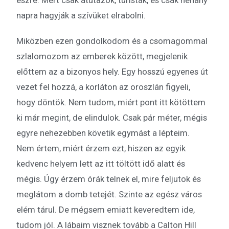
észre. Mert csak átutazók, turisták, és csak néhány
napra hagyják a szívüket elrabolni.
Miközben ezen gondolkodom és a csomagommal
szlalomozom az emberek között, megjelenik
előttem az a bizonyos hely. Egy hosszú egyenes út
vezet fel hozzá, a korláton az oroszlán figyeli,
hogy döntök. Nem tudom, miért pont itt kötöttem
ki már megint, de elindulok. Csak pár méter, mégis
egyre nehezebben követik egymást a lépteim.
Nem értem, miért érzem ezt, hiszen az egyik
kedvenc helyem lett az itt töltött idő alatt és
mégis. Úgy érzem órák telnek el, mire feljutok és
meglátom a domb tetejét. Szinte az egész város
elém tárul. De mégsem emiatt keveredtem ide,
tudom jól. A lábaim visznek tovább a Calton Hill