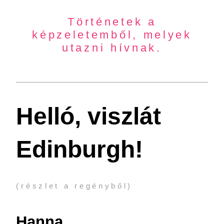
Történetek a
képzeletemből, melyek
utazni hívnak.
Helló, viszlát
Edinburgh!
(részlet a regényből)
Hanna