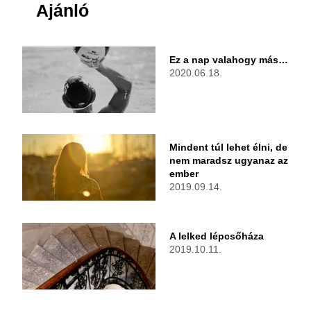
Ajánló
Ez a nap valahogy más…
2020.06.18.
Mindent túl lehet élni, de
nem maradsz ugyanaz az
ember
2019.09.14.
A lelked lépcsőháza
2019.10.11.