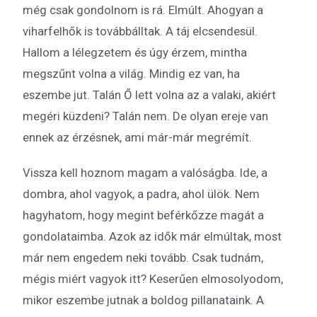
még csak gondolnom is rá. Elmúlt. Ahogyan a
viharfelhők is továbbálltak. A táj elcsendesül.
Hallom a lélegzetem és úgy érzem, mintha
megszűnt volna a világ. Mindig ez van, ha
eszembe jut. Talán Ő lett volna az a valaki, akiért
megéri küzdeni? Talán nem. De olyan ereje van
ennek az érzésnek, ami már-már megrémít.
Vissza kell hoznom magam a valóságba. Ide, a
dombra, ahol vagyok, a padra, ahol ülök. Nem
hagyhatom, hogy megint beférkőzze magát a
gondolataimba. Azok az idők már elmúltak, most
már nem engedem neki tovább. Csak tudnám,
mégis miért vagyok itt? Keserűen elmosolyodom,
mikor eszembe jutnak a boldog pillanataink. A