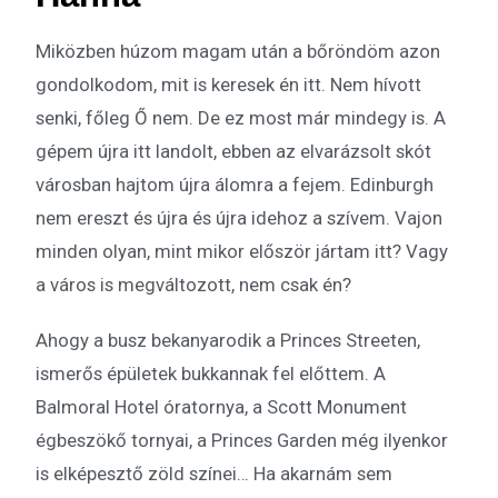
Miközben húzom magam után a bőröndöm azon
gondolkodom, mit is keresek én itt. Nem hívott
senki, főleg Ő nem. De ez most már mindegy is. A
gépem újra itt landolt, ebben az elvarázsolt skót
városban hajtom újra álomra a fejem. Edinburgh
nem ereszt és újra és újra idehoz a szívem. Vajon
minden olyan, mint mikor először jártam itt? Vagy
a város is megváltozott, nem csak én?
Ahogy a busz bekanyarodik a Princes Streeten,
ismerős épületek bukkannak fel előttem. A
Balmoral Hotel óratornya, a Scott Monument
égbeszökő tornyai, a Princes Garden még ilyenkor
is elképesztő zöld színei… Ha akarnám sem