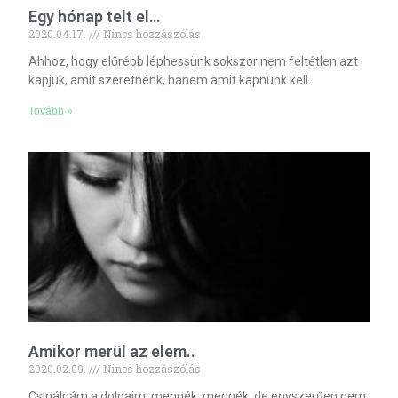
Egy hónap telt el…
2020.04.17.
Nincs hozzászólás
Ahhoz, hogy előrébb léphessünk sokszor nem feltétlen azt
kapjuk, amit szeretnénk, hanem amit kapnunk kell.
Tovább »
Amikor merül az elem..
2020.02.09.
Nincs hozzászólás
Csinálnám a dolgaim, mennék, mennék, de egyszerűen nem