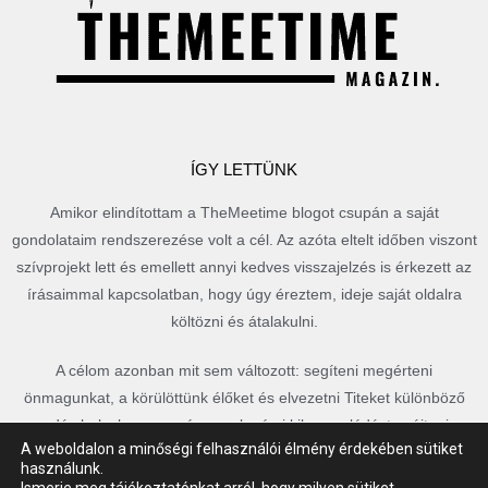
ÍGY LETTÜNK
Amikor elindítottam a TheMeetime blogot csupán a saját
gondolataim rendszerezése volt a cél. Az azóta eltelt időben viszont
szívprojekt lett és emellett annyi kedves visszajelzés is érkezett az
írásaimmal kapcsolatban, hogy úgy éreztem, ideje saját oldalra
költözni és átalakulni.
A célom azonban mit sem változott: segíteni megérteni
önmagunkat, a körülöttünk élőket és elvezetni Titeket különböző
csodás helyekre, vagy épp csak némi kikapcsolódást nyújtani a
A weboldalon a minőségi felhasználói élmény érdekében sütiket
mindennapokban.
használunk.