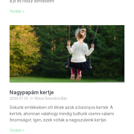
a jó és rossz döntéseim.
Tovább »
Nagypapám kertje
2020.07.15.
Nincs hozzászólás
Sokunk emlékeiben ott élnek azok a bizonyos kertek. A
kertek, ahonnan valahogy mindig tudtunk csenni valami
finomságot. Igen, ezek voltak a nagyszüleink kertjei.
Tovább »