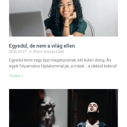
Egyedül, de nem a világ ellen
2020.05.07.
Nincs hozzászólás
Egyedül lenni vagy épp magányosnak, két külön dolog. Az
egyik folyamatos fájdalommal jár, a másik….a cikkből kiderül!
Tovább »