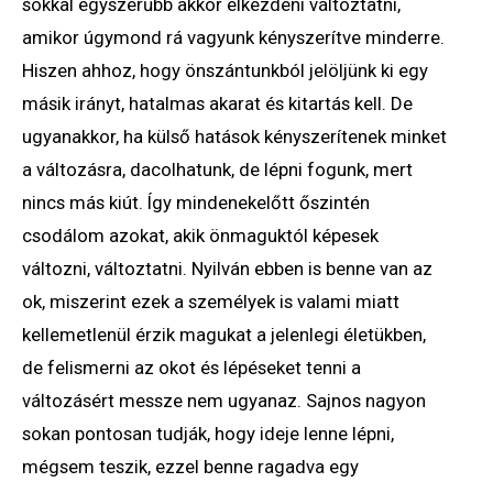
sokkal egyszerűbb akkor elkezdeni változtatni,
amikor úgymond rá vagyunk kényszerítve minderre.
Hiszen ahhoz, hogy önszántunkból jelöljünk ki egy
másik irányt, hatalmas akarat és kitartás kell. De
ugyanakkor, ha külső hatások kényszerítenek minket
a változásra, dacolhatunk, de lépni fogunk, mert
nincs más kiút. Így mindenekelőtt őszintén
csodálom azokat, akik önmaguktól képesek
változni, változtatni. Nyilván ebben is benne van az
ok, miszerint ezek a személyek is valami miatt
kellemetlenül érzik magukat a jelenlegi életükben,
de felismerni az okot és lépéseket tenni a
változásért messze nem ugyanaz. Sajnos nagyon
sokan pontosan tudják, hogy ideje lenne lépni,
mégsem teszik, ezzel benne ragadva egy