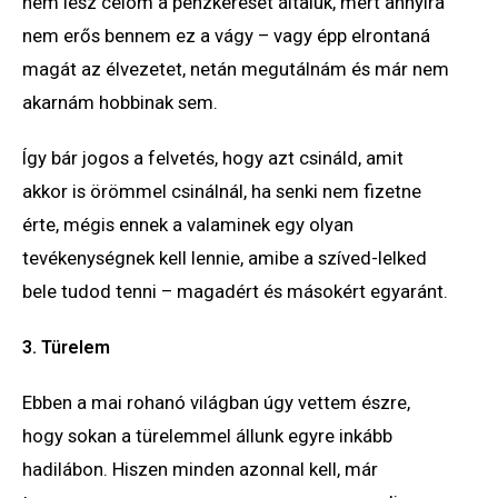
nem lesz célom a pénzkereset általuk, mert annyira
nem erős bennem ez a vágy – vagy épp elrontaná
magát az élvezetet, netán megutálnám és már nem
akarnám hobbinak sem.
Így bár jogos a felvetés, hogy azt csináld, amit
akkor is örömmel csinálnál, ha senki nem fizetne
érte, mégis ennek a valaminek egy olyan
tevékenységnek kell lennie, amibe a szíved-lelked
bele tudod tenni – magadért és másokért egyaránt.
3. Türelem
Ebben a mai rohanó világban úgy vettem észre,
hogy sokan a türelemmel állunk egyre inkább
hadilábon. Hiszen minden azonnal kell, már