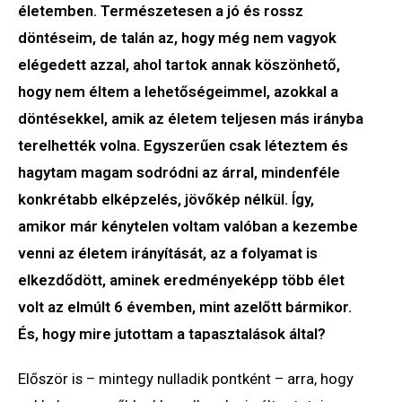
életemben. Természetesen a jó és rossz
döntéseim, de talán az, hogy még nem vagyok
elégedett azzal, ahol tartok annak köszönhető,
hogy nem éltem a lehetőségeimmel, azokkal a
döntésekkel, amik az életem teljesen más irányba
terelhették volna. Egyszerűen csak léteztem és
hagytam magam sodródni az árral, mindenféle
konkrétabb elképzelés, jövőkép nélkül. Így,
amikor már kénytelen voltam valóban a kezembe
venni az életem irányítását, az a folyamat is
elkezdődött, aminek eredményeképp több élet
volt az elmúlt 6 évemben, mint azelőtt bármikor.
És, hogy mire jutottam a tapasztalások által?
Először is – mintegy nulladik pontként – arra, hogy