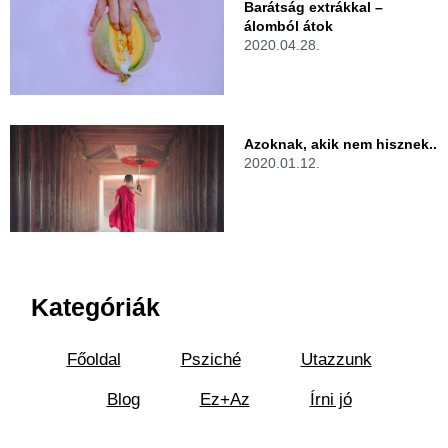
Barátság extrákkal –
álomból átok
2020.04.28.
Azoknak, akik nem hisznek..
2020.01.12.
Kategóriák
Főoldal
Psziché
Utazzunk
Blog
Ez+Az
Írni jó