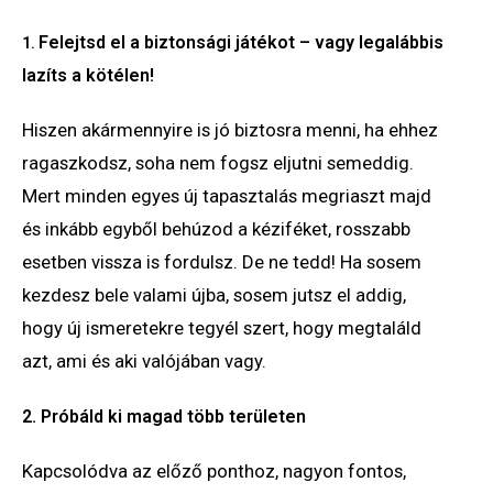
Felejtsd el a biztonsági játékot – vagy legalábbis
1.
lazíts a kötélen!
Hiszen akármennyire is jó biztosra menni, ha ehhez
ragaszkodsz, soha nem fogsz eljutni semeddig.
Mert minden egyes új tapasztalás megriaszt majd
és inkább egyből behúzod a kéziféket, rosszabb
esetben vissza is fordulsz. De ne tedd! Ha sosem
kezdesz bele valami újba, sosem jutsz el addig,
hogy új ismeretekre tegyél szert, hogy megtaláld
azt, ami és aki valójában vagy.
2. Próbáld ki magad több területen
Kapcsolódva az előző ponthoz, nagyon fontos,