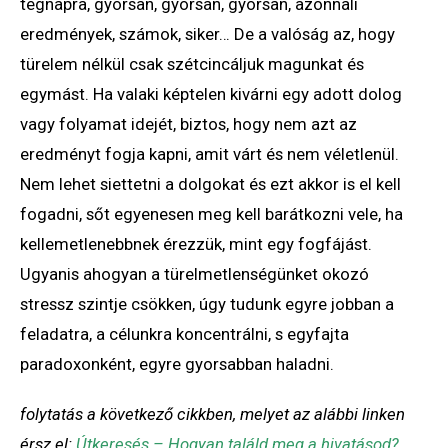
tegnapra, gyorsan, gyorsan, gyorsan, azonnali
eredmények, számok, siker… De a valóság az, hogy
türelem nélkül csak szétcincáljuk magunkat és
egymást. Ha valaki képtelen kivárni egy adott dolog
vagy folyamat idejét, biztos, hogy nem azt az
eredményt fogja kapni, amit várt és nem véletlenül.
Nem lehet siettetni a dolgokat és ezt akkor is el kell
fogadni, sőt egyenesen meg kell barátkozni vele, ha
kellemetlenebbnek érezzük, mint egy fogfájást.
Ugyanis ahogyan a türelmetlenségünket okozó
stressz szintje csökken, úgy tudunk egyre jobban a
feladatra, a célunkra koncentrálni, s egyfajta
paradoxonként, egyre gyorsabban haladni.
folytatás a következő cikkben, melyet az alábbi linken
érsz el:
Útkeresés – Hogyan találd meg a hivatásod?