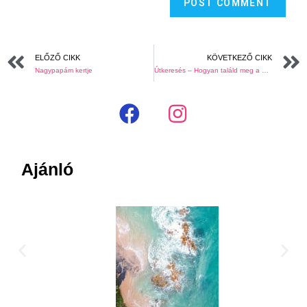
ELŐZŐ CIKK
KÖVETKEZŐ CIKK
Nagypapám kertje
Útkeresés – Hogyan találd meg a hivatásod? (folytatás)
Ajánló