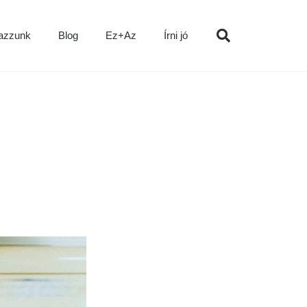
azzunk
Blog
Ez+Az
Írni jó