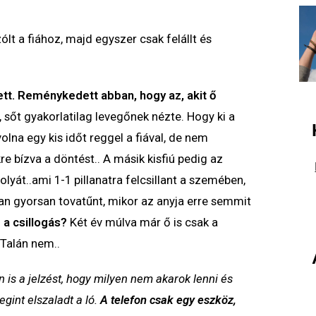
lt a fiához, majd egyszer csak felállt és
tt. Reménykedett abban, hogy az, akit ő
 sőt gyakorlatilag levegőnek nézte. Hogy ki a
olna egy kis időt reggel a fiával, de nem
e bízva a döntést.. A másik kisfiú pedig az
olyát..ami 1-1 pillanatra felcsillant a szemében,
yan gyorsan tovatűnt, mikor az anyja erre semmit
 a csillogás?
Két év múlva már ő is csak a
 Talán nem..
 is a jelzést, hogy milyen nem akarok lenni és
egint elszaladt a ló.
A telefon csak egy eszköz,