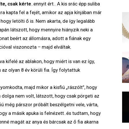
lte
,
csak kérte
..ennyit ért.. A kis srác épp suliba
ra kapta fel a fejét, amikor az apja kínjában már
, hogy letölti ő is. Nem akarta, de így legalább
apán látszott, hogy mennyire hiányzik neki a
vonat beért az állomásra, adott a fiának egy
kcióval viszonozta – majd elváltak.
kifelé az ablakon, hogy miért is van ez így,
az olyan 8 év körüli fia. Így folytattuk
nyomkodta, majd mikor a kisfiú „rászólt”, hogy
 dolga nem volt, látszott, hogy csak pörgeti az
fiú még párszor próbált beszélgetni vele, várta,
hogy a másik apuka is felnézett..és tudtam, hogy
enné magát az anya és bárcsak az ő fia akarna