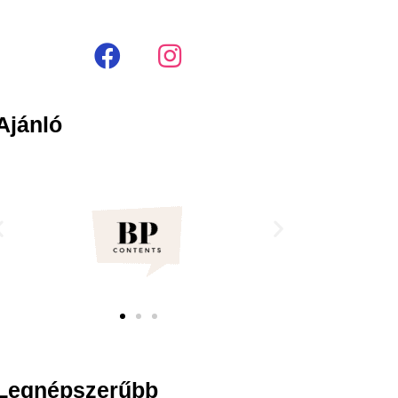
Ajánló
Legnépszerűbb