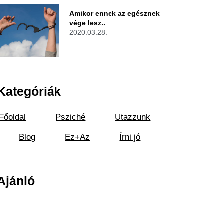
Amikor ennek az egésznek
vége lesz..
2020.03.28.
Kategóriák
Főoldal
Psziché
Utazzunk
Blog
Ez+Az
Írni jó
Ajánló