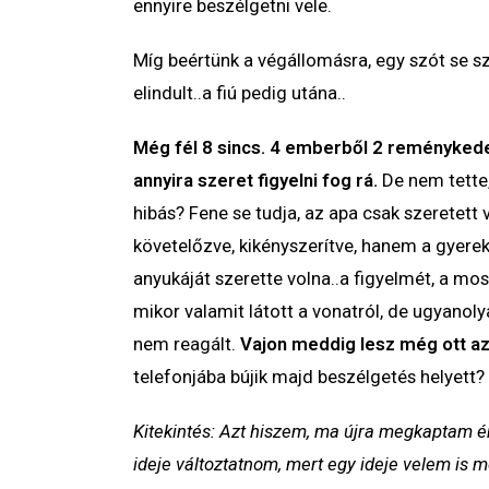
ennyire beszélgetni vele.
Míg beértünk a végállomásra, egy szót se szó
elindult..a fiú pedig utána..
Még fél 8 sincs. 4 emberből 2 reménykede
annyira szeret figyelni fog rá.
De nem tette,
hibás? Fene se tudja, az apa csak szeretett v
követelőzve, kikényszerítve, hanem a gyerekr
anyukáját szerette volna..a figyelmét, a mos
mikor valamit látott a vonatról, de ugyanol
nem reagált.
Vajon meddig lesz még ott az
telefonjába bújik majd beszélgetés helyett?
Kitekintés: Azt hiszem, ma újra megkaptam én
ideje változtatnom, mert egy ideje velem is m