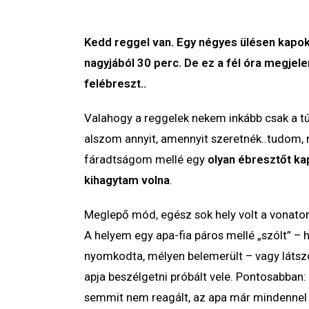
Kedd reggel van. Egy négyes ülésen kapok h
nagyjából 30 perc. De ez a fél óra megjele
felébreszt..
Valahogy a reggelek nekem inkább csak a tú
alszom annyit, amennyit szeretnék..tudom,
fáradtságom mellé egy
olyan ébresztőt ka
kihagytam volna
.
Meglepő mód, egész sok hely volt a vonaton,
A helyem egy apa-fia páros mellé „szólt” – hi
nyomkodta, mélyen belemerült – vagy látszó
apja beszélgetni próbált vele. Pontosabban
semmit nem reagált, az apa már mindennel 