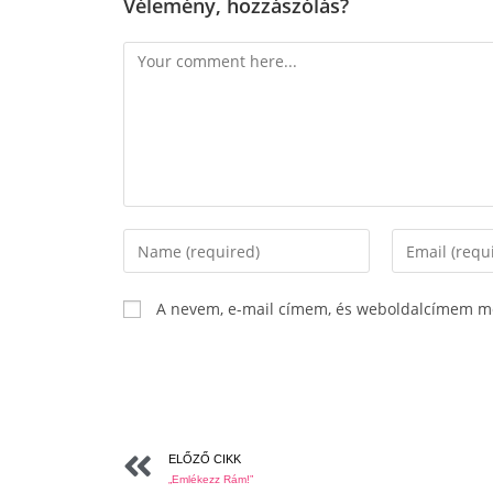
Vélemény, hozzászólás?
A nevem, e-mail címem, és weboldalcímem m
ELŐZŐ CIKK
„Emlékezz Rám!”