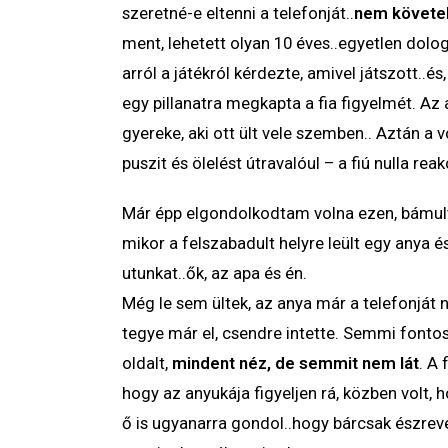
szeretné-e eltenni a telefonját..
nem követe
ment, lehetett olyan 10 éves..egyetlen dolog
arról a játékról kérdezte, amivel játszott..és
egy pillanatra megkapta a fia figyelmét. Az 
gyereke, aki ott ült vele szemben.. Aztán a 
puszit és ölelést útravalóul – a fiú nulla rea
Már épp elgondolkodtam volna ezen, bámulva 
mikor a felszabadult helyre leült egy anya és 
utunkat..ők, az apa és én.
Még le sem ültek, az anya már a telefonját 
tegye már el, csendre intette. Semmi fontos
oldalt,
mindent néz, de semmit nem lát
. A 
hogy az anyukája figyeljen rá, közben volt, 
ő is ugyanarra gondol..hogy bárcsak észrev