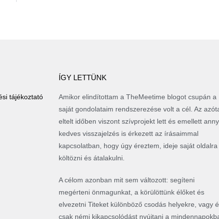
ÍGY LETTÜNK
si tájékoztató
Amikor elindítottam a TheMeetime blogot csupán a
saját gondolataim rendszerezése volt a cél. Az azót
eltelt időben viszont szívprojekt lett és emellett anny
kedves visszajelzés is érkezett az írásaimmal
kapcsolatban, hogy úgy éreztem, ideje saját oldalra
költözni és átalakulni.
A célom azonban mit sem változott: segíteni
megérteni önmagunkat, a körülöttünk élőket és
elvezetni Titeket különböző csodás helyekre, vagy 
csak némi kikapcsolódást nyújtani a mindennapokb