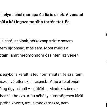
elyet, ahol már apa és fia is ülnek. A vonatút
níti a két legszomorúbb történetet. És
lélésről szólnak, hétköznap szinte sosem
 nem újdonság, más sem. Most mégis a
ptam, amit
megmondom őszintén,
szívesen
 egyből sikerült is leülnöm, miután felszálltam.
szen véletlenek nincsenek.. A fiú a telefonját
lag úgy csinált – a játékba. Mindeközben az
: beszélt hozzá. A fiú néhány hümmögésen kívül
próbálkozott, azt is megkérdezte, nem