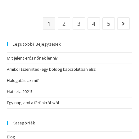
1
2
3
4
5
Legutóbbi Bejegyzések
Mit jelent erős nőnek lenni?
Amikor (szerinted) egy boldog kapcsolatban élsz
Halogatás, az mi?
Hát szia 2021!
Egy nap, ami a férfiakról szól
Kategóriák
Blog