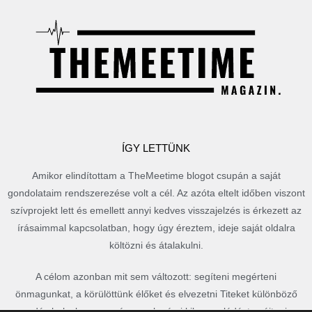
ÍGY LETTÜNK
Amikor elindítottam a TheMeetime blogot csupán a saját
gondolataim rendszerezése volt a cél. Az azóta eltelt időben viszont
szívprojekt lett és emellett annyi kedves visszajelzés is érkezett az
írásaimmal kapcsolatban, hogy úgy éreztem, ideje saját oldalra
költözni és átalakulni.
A célom azonban mit sem változott: segíteni megérteni
önmagunkat, a körülöttünk élőket és elvezetni Titeket különböző
csodás helyekre, vagy épp csak némi kikapcsolódást nyújtani a