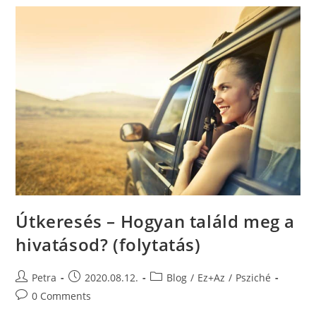
Útkeresés – Hogyan találd meg a
hivatásod? (folytatás)
Petra
2020.08.12.
Blog
/
Ez+Az
/
Psziché
0 Comments