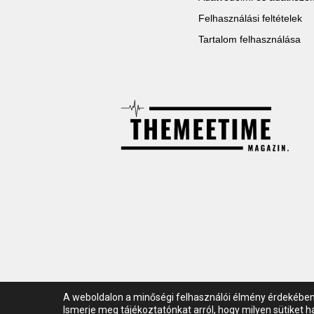
Felhasználási feltételek
Tartalom felhasználása
A weboldalon a minőségi felhasználói élmény érdekében
© All rights reserved TheMeetime 2021-2023
Ismerje meg tájékoztatónkat arról, hogy milyen sütiket 