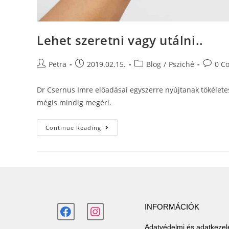
Lehet szeretni vagy utálni..
Petra
2019.02.15.
Blog
/
Psziché
0 C
Dr Csernus Imre előadásai egyszerre nyújtanak tökéletes
mégis mindig megéri.
Continue Reading
INFORMÁCIÓK
Adatvédelmi és adatkezelé