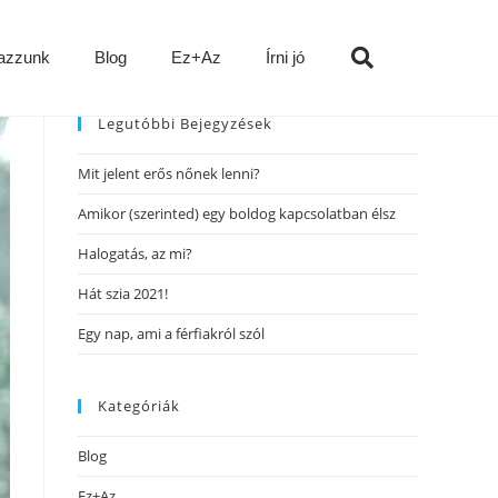
azzunk
Blog
Ez+Az
Írni jó
Legutóbbi Bejegyzések
Mit jelent erős nőnek lenni?
Amikor (szerinted) egy boldog kapcsolatban élsz
Halogatás, az mi?
Hát szia 2021!
Egy nap, ami a férfiakról szól
Kategóriák
Blog
Ez+Az