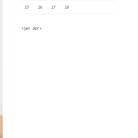
25
26
27
28
« jan
ápr »