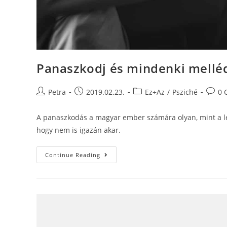
Panaszkodj és mindenki melléd
Petra
2019.02.23.
Ez+Az
/
Psziché
0 
A panaszkodás a magyar ember számára olyan, mint a le
hogy nem is igazán akar.
Continue Reading