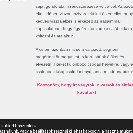
saját gondolataim rendszerezése volt a cél. Az azót
eltelt időben viszont szívprojekt lett és emellett anny
kedves visszajelzés is érkezett az írásaimmal
kapcsolatban, hogy úgy éreztem, ideje saját oldalra
költözni és átalakulni.
A célom azonban mit sem változott: segíteni
megérteni önmagunkat, a körülöttünk élőket és
elvezetni Titeket különböző csodás helyekre, vagy 
csak némi kikapcsolódást nyújtani a mindennapokb
Köszönöm, hogy itt vagytok, olvastok és aktív
követtek!
 sütiket használunk.
használunk, vagy a
beállítások
résznél ki lehet kapcsolni a használatukat.