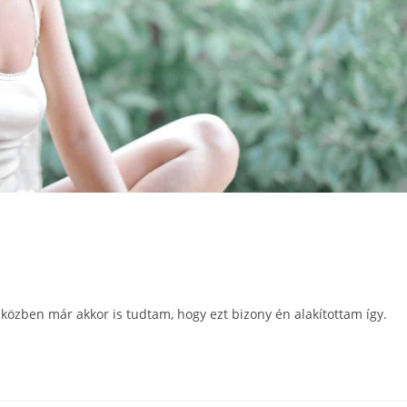
zben már akkor is tudtam, hogy ezt bizony én alakítottam így.