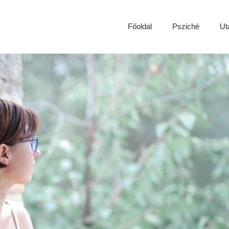
Főoldal
Psziché
Ut