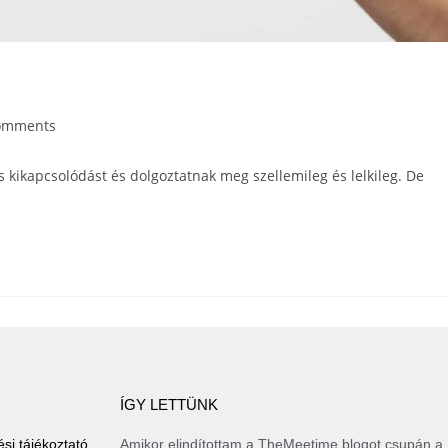
omments
 kikapcsolódást és dolgoztatnak meg szellemileg és lelkileg. De
ÍGY LETTÜNK
si tájékoztató
Amikor elindítottam a TheMeetime blogot csupán a