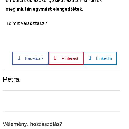
emberért és azokért, akiket azután ismertek
meg
miután egymást elengedtétek
.
Te mit választasz?
Facebook
Pinterest
LinkedIn
Petra
Vélemény, hozzászólás?