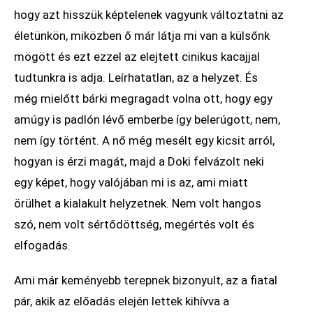
hogy azt hisszük képtelenek vagyunk változtatni az
életünkön, miközben ő már látja mi van a külsőnk
mögött és ezt ezzel az elejtett cinikus kacajjal
tudtunkra is adja. Leírhatatlan, az a helyzet. És
még mielőtt bárki megragadt volna ott, hogy egy
amúgy is padlón lévő emberbe így belerúgott, nem,
nem így történt. A nő még mesélt egy kicsit arról,
hogyan is érzi magát, majd a Doki felvázolt neki
egy képet, hogy valójában mi is az, ami miatt
örülhet a kialakult helyzetnek. Nem volt hangos
szó, nem volt sértődöttség, megértés volt és
elfogadás.
Ami már keményebb terepnek bizonyult, az a fiatal
pár, akik az előadás elején lettek kihívva a