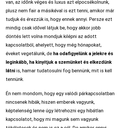
van, az időnk véges és luxus azt elpocsékolnunk,
plusz nem fair a másikéval is ezt tenni, amikor már
tudjuk és érezzük is, hogy ennek annyi. Persze ezt
mindig csak idővel látjuk be, hogy akkor jobb
döntés lett volna mondjuk kilépni az adott
kapcsolatból, ahelyett, hogy még hónapokat,
éveket vegetálunk, de
ha odafigyelünk a jelekre és
leginkább, ha kinyitjuk a szemünket és elkezdünk
látni
is, hamar tudatosulni fog bennünk, mit is kell
tennünk.
Én nem mondom, hogy egy valódi párkapcsolatban
nincsenek hibák, hiszen emberek vagyunk,
képtelenség lenne úgy létrehozni egy hibátlan
kapcsolatot, hogy mi magunk sem vagyunk
tökéletesek és nem is ez a cél. De amikor ennyi