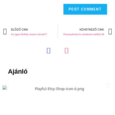
ELŐZŐ CIKK
KÖVETKEZŐ CIKK
Az igazi férfiak sosem sírnak?!
Panaszkodj és mindenki melléd áll
Ajánló