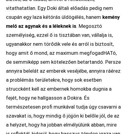
vitathatatlan. Egy Doki általi előadás pedig nem
csupán egy laza kétórás üldögélés, hanem
kemény
meló az agynak és a léleknek is
. Megosztó
személyiség, ezzel ő is tisztában van, vállalja is,
ugyanakkor nem törődik vele és arról is biztosít,
hogy amit ő mond, az maximum megfogadHATó,
de semmiképp sem kötelezően betartandó. Persze
annyira belelát az emberek veséjébe, annyira ráérez
a problémás területekre, hogy sok esetben
struccként kell az embernek homokba dugnia a
fejét, hogy ne hallgasson a Dokira. És
természetesen profi munkával tudja úgy csavarni a
szavakat is, hogy mindig ő jöjjön ki belőle jól, de az
a helyzet, hogy ha jobban elmélyülünk abban, mire
is reflektál, kiderül, hogy basszus tényleg igaza van