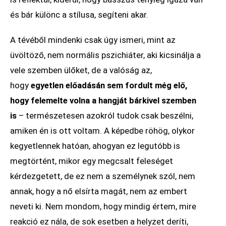
és bár különc a stílusa, segíteni akar.
A tévéből mindenki csak úgy ismeri, mint az
üvöltöző, nem normális pszichiáter, aki kicsinálja a
vele szemben ülőket, de a valóság az,
hogy
egyetlen előadásán sem fordult még elő,
hogy felemelte volna a hangját bárkivel szemben
is
– természetesen azokról tudok csak beszélni,
amiken én is ott voltam. A képedbe röhög, olykor
kegyetlennek hatóan, ahogyan ez legutóbb is
megtörtént, mikor egy megcsalt feleséget
kérdezgetett, de ez nem a személynek szól, nem
annak, hogy a nő elsírta magát, nem az embert
neveti ki. Nem mondom, hogy mindig értem, mire
reakció ez nála, de sok esetben a helyzet deríti,