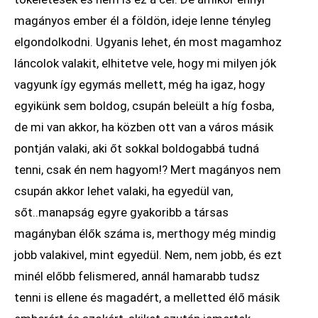
magányos ember él a földön, ideje lenne tényleg
elgondolkodni. Ugyanis lehet, én most magamhoz
láncolok valakit, elhitetve vele, hogy mi milyen jók
vagyunk így egymás mellett, még ha igaz, hogy
egyikünk sem boldog, csupán beleült a híg fosba,
de mi van akkor, ha közben ott van a város másik
pontján valaki, aki őt sokkal boldogabbá tudná
tenni, csak én nem hagyom!? Mert magányos nem
csupán akkor lehet valaki, ha egyedül van,
sőt..manapság egyre gyakoribb a társas
magányban élők száma is, merthogy még mindig
jobb valakivel, mint egyedül. Nem, nem jobb, és ezt
minél előbb felismered, annál hamarabb tudsz
tenni is ellene és magadért, a melletted élő másik