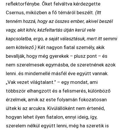
reflektorfénybe. Őket felváltva kérdezgette
Csernus, miközben a fő témáról beszélt.
(Itt
tenném hozzá, hogy az összes ember, akivel beszél
vagy, akit kihív, kézfeltartás útján kerül vele
kapcsolatba, ergo, a saját választásuk, mert itt semmi
sem kötelező.)
Két nagyon fiatal személy, akik
bevallják, hogy még gyerekek – plusz pont – és
nem szerelmesek egymásba, de szeretnének azok
lenni..és mindemellé másfél éve együtt vannak.
„Vak vezet világtalant.” – egy mondat, ami
többször elhangzott és a felismerés, különböző
érzelmek, amik az este folyamán fokozatosan
ültek ki az arcukra. Kívülállóként nem értenéd,
hogyan lehet ilyen fiatalon, ennyi ideig, így,
szerelem nélkül együtt lenni, még ha szeretik is