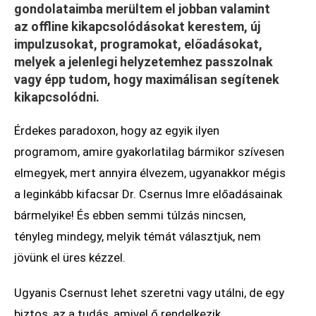
gondolataimba merültem el jobban valamint
az offline kikapcsolódásokat kerestem, új
impulzusokat, programokat, előadásokat,
melyek a jelenlegi helyzetemhez passzolnak
vagy épp tudom, hogy maximálisan segítenek
kikapcsolódni.
Érdekes paradoxon, hogy az egyik ilyen
programom, amire gyakorlatilag bármikor szívesen
elmegyek, mert annyira élvezem, ugyanakkor mégis
a leginkább kifacsar Dr. Csernus Imre előadásainak
bármelyike! És ebben semmi túlzás nincsen,
tényleg mindegy, melyik témát választjuk, nem
jövünk el üres kézzel.
Ugyanis Csernust lehet szeretni vagy utálni, de egy
biztos, az a tudás, amivel ő rendelkezik,