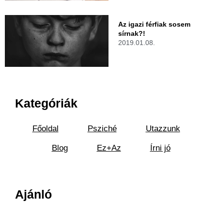
Az igazi férfiak sosem
sírnak?!
2019.01.08.
Kategóriák
Főoldal
Psziché
Utazzunk
Blog
Ez+Az
Írni jó
Ajánló