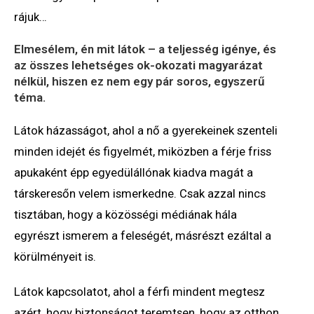
rájuk…
Elmesélem, én mit látok – a teljesség igénye, és
az összes lehetséges ok-okozati magyarázat
nélkül, hiszen ez nem egy pár soros, egyszerű
téma.
Látok házasságot, ahol a nő a gyerekeinek szenteli
minden idejét és figyelmét, miközben a férje friss
apukaként épp egyedülállónak kiadva magát a
társkeresőn velem ismerkedne. Csak azzal nincs
tisztában, hogy a közösségi médiának hála
egyrészt ismerem a feleségét, másrészt ezáltal a
körülményeit is.
Látok kapcsolatot, ahol a férfi mindent megtesz
azért, hogy biztonságot teremtsen, hogy az otthon