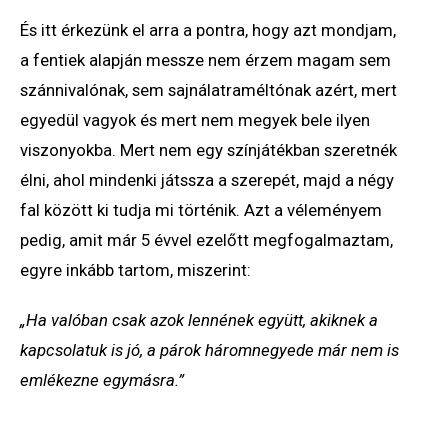
És itt érkezünk el arra a pontra, hogy azt mondjam,
a fentiek alapján messze nem érzem magam sem
szánnivalónak, sem sajnálatraméltónak azért, mert
egyedül vagyok és mert nem megyek bele ilyen
viszonyokba. Mert nem egy színjátékban szeretnék
élni, ahol mindenki játssza a szerepét, majd a négy
fal között ki tudja mi történik. Azt a véleményem
pedig, amit már 5 évvel ezelőtt megfogalmaztam,
egyre inkább tartom, miszerint:
„Ha valóban csak azok lennének együtt, akiknek a
kapcsolatuk is jó, a párok háromnegyede már nem is
emlékezne egymásra.”