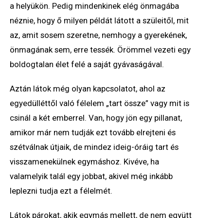
a helyükön. Pedig mindenkinek elég önmagába
néznie, hogy ő milyen példát látott a szüleitől, mit
az, amit sosem szeretne, nemhogy a gyerekének,
önmagának sem, erre tessék. Örömmel vezeti egy
boldogtalan élet felé a saját gyávaságával.
Aztán látok még olyan kapcsolatot, ahol az
egyedülléttől való félelem „tart össze” vagy mit is
csinál a két emberrel. Van, hogy jön egy pillanat,
amikor már nem tudják ezt tovább elrejteni és
szétválnak útjaik, de mindez ideig-óráig tart és
visszamenekülnek egymáshoz. Kivéve, ha
valamelyik talál egy jobbat, akivel még inkább
leplezni tudja ezt a félelmét.
Látok párokat, akik egymás mellett, de nem együtt