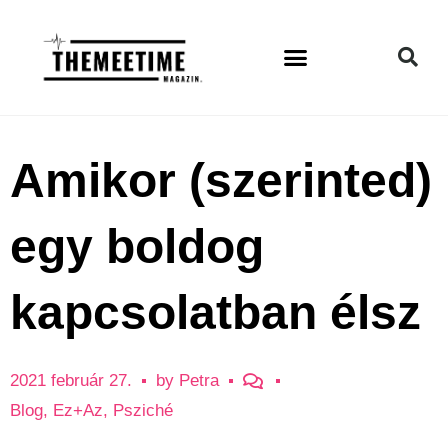
Amikor (szerinted)
egy boldog
kapcsolatban élsz
2021 február 27.
by
Petra
Blog
,
Ez+Az
,
Psziché