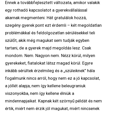
Ennek a továbbfejlesztett változata, amikor valakik
egy rothadó kapcsolatot a gyerekvállalással
akarnak megmenteni. Hát gratulálok hozzá,
szegény gyerek pont ezt érdemli – két megoldatlan
problémákkal és feldolgozatlan sérülésekkel teli
szülőt, akik még magukat sem tudják egyben
tartani, de a gyerek majd megoldás lesz. Csak
mondom. Nem. Nagyon nem. Nézz körül, milyen
gyerekeket, fiatalokat látsz magad körül. Egyre
inkább sérültek érzelmileg és a „szüleiknek” hála
fogalmunk nincs arról, hogy nem ez a jó kapcsolat,
a jóllét alapja, nem így kellene beleugraniuk
viszonyokba, nem így kellene élniük a
mindennapjaikat. Kapnak két szörnyű példát és nem
értik, miért nem érzik jól magukat, miért nincsenek