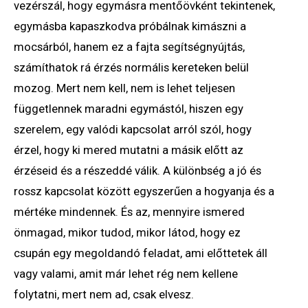
vezérszál, hogy egymásra mentőövként tekintenek,
egymásba kapaszkodva próbálnak kimászni a
mocsárból, hanem ez a fajta segítségnyújtás,
számíthatok rá érzés normális kereteken belül
mozog. Mert nem kell, nem is lehet teljesen
függetlennek maradni egymástól, hiszen egy
szerelem, egy valódi kapcsolat arról szól, hogy
érzel, hogy ki mered mutatni a másik előtt az
érzéseid és a részeddé válik. A különbség a jó és
rossz kapcsolat között egyszerűen a hogyanja és a
mértéke mindennek. És az, mennyire ismered
önmagad, mikor tudod, mikor látod, hogy ez
csupán egy megoldandó feladat, ami előttetek áll
vagy valami, amit már lehet rég nem kellene
folytatni, mert nem ad, csak elvesz.