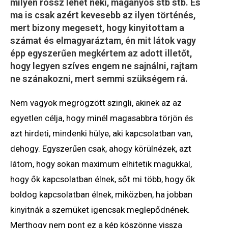
milyen rossz lehet neki, magányos stb stb. És
ma is csak azért kevesebb az ilyen történés,
mert bizony megesett, hogy kinyitottam a
számat és elmagyaráztam, én mit látok vagy
épp egyszerűen megkértem az adott illetőt,
hogy legyen szíves engem ne sajnálni, rajtam
ne szánakozni, mert semmi szükségem rá.
Nem vagyok megrögzött szingli, akinek az az
egyetlen célja, hogy minél magasabbra törjön és
azt hirdeti, mindenki hülye, aki kapcsolatban van,
dehogy. Egyszerűen csak, ahogy körülnézek, azt
látom, hogy sokan maximum elhitetik magukkal,
hogy ők kapcsolatban élnek, sőt mi több, hogy ők
boldog kapcsolatban élnek, miközben, ha jobban
kinyitnák a szemüket igencsak meglepődnének.
Merthogy nem pont ez a kép köszönne vissza