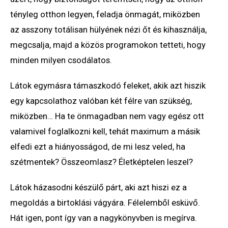
tényleg otthon legyen, feladja önmagát, miközben
az asszony totálisan hülyének nézi őt és kihasználja,
megcsalja, majd a közös programokon tetteti, hogy
minden milyen csodálatos.
Látok egymásra támaszkodó feleket, akik azt hiszik
egy kapcsolathoz valóban két félre van szükség,
miközben… Ha te önmagadban nem vagy egész ott
valamivel foglalkozni kell, tehát maximum a másik
elfedi ezt a hiányosságod, de mi lesz veled, ha
szétmentek? Összeomlasz? Életképtelen leszel?
Látok házasodni készülő párt, aki azt hiszi ez a
megoldás a birtoklási vágyára. Félelemből esküvő.
Hát igen, pont így van a nagykönyvben is megírva.