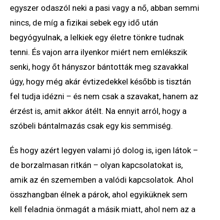
egyszer odaszól neki a pasi vagy a nő, abban semmi
nincs, de míg a fizikai sebek egy idő után
begyógyulnak, a lelkiek egy életre tönkre tudnak
tenni. És vajon arra ilyenkor miért nem emlékszik
senki, hogy őt hányszor bántották meg szavakkal
úgy, hogy még akár évtizedekkel később is tisztán
fel tudja idézni – és nem csak a szavakat, hanem az
érzést is, amit akkor átélt. Na ennyit arról, hogy a
szóbeli bántalmazás csak egy kis semmiség.
És hogy azért legyen valami jó dolog is, igen látok –
de borzalmasan ritkán – olyan kapcsolatokat is,
amik az én szememben a valódi kapcsolatok. Ahol
összhangban élnek a párok, ahol egyiküknek sem
kell feladnia önmagát a másik miatt, ahol nem az a