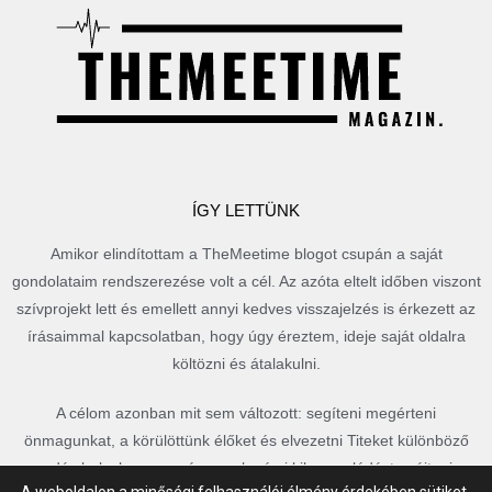
ÍGY LETTÜNK
Amikor elindítottam a TheMeetime blogot csupán a saját
gondolataim rendszerezése volt a cél. Az azóta eltelt időben viszont
szívprojekt lett és emellett annyi kedves visszajelzés is érkezett az
írásaimmal kapcsolatban, hogy úgy éreztem, ideje saját oldalra
költözni és átalakulni.
A célom azonban mit sem változott: segíteni megérteni
önmagunkat, a körülöttünk élőket és elvezetni Titeket különböző
csodás helyekre, vagy épp csak némi kikapcsolódást nyújtani a