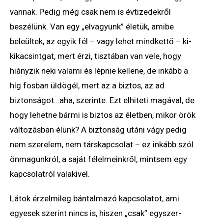
vannak. Pedig még csak nem is évtizedekről
beszélünk. Van egy „elvagyunk” életük, amibe
beleültek, az egyik fél – vagy lehet mindkettő – ki-
kikacsintgat, mert érzi, tisztában van vele, hogy
hiányzik neki valami és lépnie kellene, de inkább a
híg fosban üldögél, mert az a biztos, az ad
biztonságot…aha, szerinte. Ezt elhiteti magával, de
hogy lehetne bármi is biztos az életben, mikor örök
változásban élünk? A biztonság utáni vágy pedig
nem szerelem, nem társkapcsolat – ez inkább szól
önmagunkról, a saját félelmeinkről, mintsem egy
kapcsolatról valakivel.
Látok érzelmileg bántalmazó kapcsolatot, ami
egyesek szerint nincs is, hiszen „csak” egyszer-