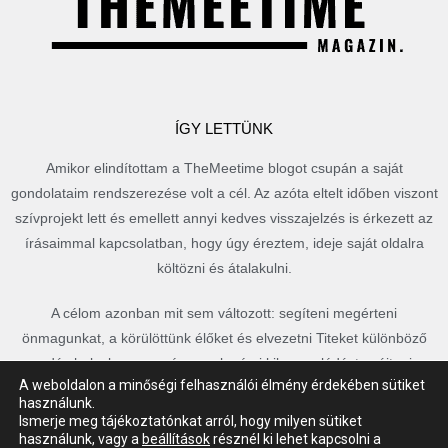
ÍGY LETTÜNK
Amikor elindítottam a TheMeetime blogot csupán a saját
gondolataim rendszerezése volt a cél. Az azóta eltelt időben viszont
szívprojekt lett és emellett annyi kedves visszajelzés is érkezett az
írásaimmal kapcsolatban, hogy úgy éreztem, ideje saját oldalra
költözni és átalakulni.
A célom azonban mit sem változott: segíteni megérteni
önmagunkat, a körülöttünk élőket és elvezetni Titeket különböző
csodás helyekre, vagy épp csak némi kikapcsolódást nyújtani a
A weboldalon a minőségi felhasználói élmény érdekében sütiket
mindennapokban.
használunk.
Ismerje meg tájékoztatónkat arról, hogy milyen sütiket
Köszönöm, hogy itt vagytok, olvastok és aktívan követtek!
használunk, vagy a
beállítások
résznél ki lehet kapcsolni a