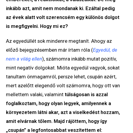
inkább azt, amit nem mondanak ki. Ezáltal pedig
az évek alatt volt szerencsém egy különös dolgot
is megfigyelni. Hogy mi ez?
Az egyedüllét sok mindenre megtanít. Ahogy az
előző bejegyzésemben már írtam róla (
Egyedül, de
nem a világ ellen
), számomra inkább mutat pozitív,
mint negatív dolgokat. Mióta egyedül vagyok, sokat
tanultam önmagamról, persze lehet, csupán azért,
mert azelőtt elegendő volt számomra, hogy ott van
mellettem valaki, valamint
túlságosan is azzal
foglalkoztam, hogy olyan legyek, amilyennek a
környezetem látni akar, azt a viselkedést hozzam,
amit elvárnak tőlem. Majd rájöttem, hogy így
„csupán” a legfontosabbat veszítettem el: