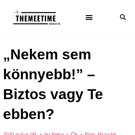
„Nekem sem
könnyebb!” –
Biztos vagy Te
ebben?
2020 május 09.
by
Petra
Blog
,
Psziché