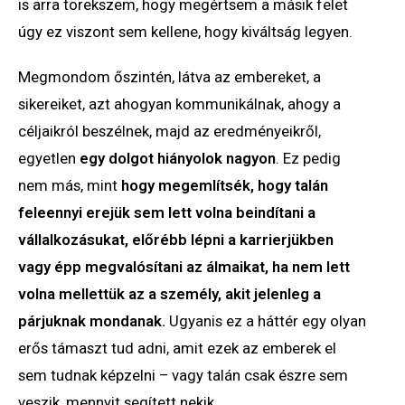
is arra törekszem, hogy megértsem a másik felet
úgy ez viszont sem kellene, hogy kiváltság legyen.
Megmondom őszintén, látva az embereket, a
sikereiket, azt ahogyan kommunikálnak, ahogy a
céljaikról beszélnek, majd az eredményeikről,
egyetlen
egy dolgot hiányolok nagyon
. Ez pedig
nem más, mint
hogy megemlítsék, hogy talán
feleennyi erejük sem lett volna beindítani a
vállalkozásukat, előrébb lépni a karrierjükben
vagy épp megvalósítani az álmaikat, ha nem lett
volna mellettük az a személy, akit jelenleg a
párjuknak mondanak.
Ugyanis ez a háttér egy olyan
erős támaszt tud adni, amit ezek az emberek el
sem tudnak képzelni – vagy talán csak észre sem
veszik, mennyit segített nekik.