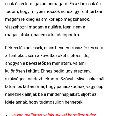
csak én értem igazán önmagam. És azt is csak én
tudom, hogy milyen mocsok nehéz így fent tartani
magam lelkileg és amikor épp megzuhanok,
visszahozni magam a nullára. Igen, nem a
magaslatokra, hanem a kiindulópontra.
Félreértés ne essék, nincs bennem rossz érzés sem
a fentieket, sem a következőket illetően, de,
ahogyan a bevezetőben már írtam, valami
különösen feltűnt. Ehhez pedig úgy éreztem,
szükséges mindezt leírnom. Szóval.. Mivel sokaknál
látom és láttam már, hogy panaszkodnak, vagy épp
nehéznek állítják be a mindennapjaikat, eljött az
ideje annak, hogy tudatosuljon bennetek:
Ha van melletted valaki, akivel bármikor tudsz