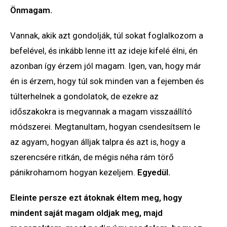
Önmagam.
Vannak, akik azt gondolják, túl sokat foglalkozom a
befelével, és inkább lenne itt az ideje kifelé élni, én
azonban így érzem jól magam. Igen, van, hogy már
én is érzem, hogy túl sok minden van a fejemben és
túlterhelnek a gondolatok, de ezekre az
időszakokra is megvannak a magam visszaállító
módszerei. Megtanultam, hogyan csendesítsem le
az agyam, hogyan álljak talpra és azt is, hogy a
szerencsére ritkán, de mégis néha rám törő
pánikrohamom hogyan kezeljem.
Egyedül.
Eleinte persze ezt átoknak éltem meg, hogy
mindent saját magam oldjak meg, majd