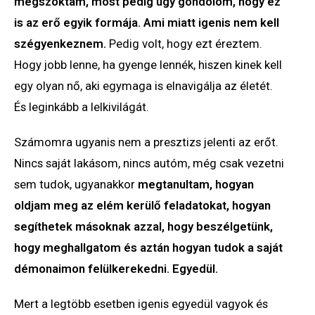
megszoktam, most pedig úgy gondolom, hogy ez
is az erő egyik formája. Ami miatt igenis nem kell
szégyenkeznem.
Pedig volt, hogy ezt éreztem.
Hogy jobb lenne, ha gyenge lennék, hiszen kinek kell
egy olyan nő, aki egymaga is elnavigálja az életét.
És leginkább a lelkivilágát.
Számomra ugyanis nem a presztizs jelenti az erőt.
Nincs saját lakásom, nincs autóm, még csak vezetni
sem tudok, ugyanakkor
megtanultam, hogyan
oldjam meg az elém kerülő feladatokat, hogyan
segíthetek másoknak azzal, hogy beszélgetünk,
hogy meghallgatom és aztán hogyan tudok a saját
démonaimon felülkerekedni. Egyedül.
Mert a legtöbb esetben igenis egyedül vagyok és