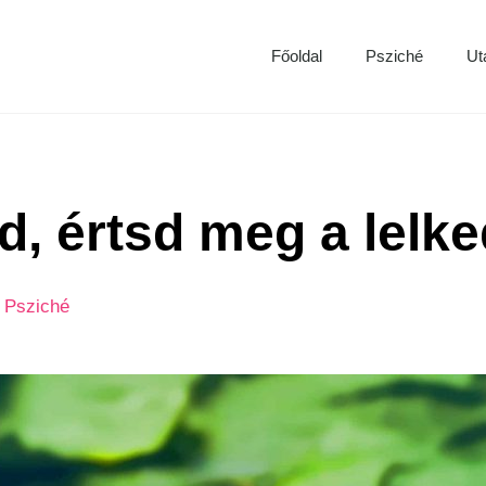
Főoldal
Psziché
Ut
ed, értsd meg a lelk
,
Psziché