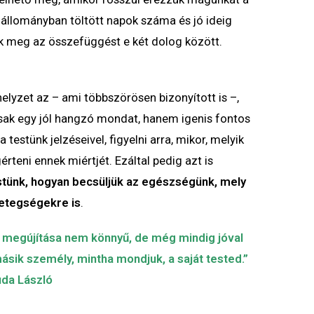
llományban töltött napok száma és jó ideig
 meg az összefüggést e két dolog között.
helyzet az – ami többszörösen bizonyított is –,
csak egy jól hangzó mondat, hanem igenis fontos
 testünk jelzéseivel, figyelni arra, mikor, melyik
teni ennek miértjét. Ezáltal pedig azt is
estünk, hogyan becsüljük az egészségünk, mely
betegségekre is
.
, megújítása nem könnyű, de még mindig jóval
sik személy, mintha mondjuk, a saját tested.”
uda László