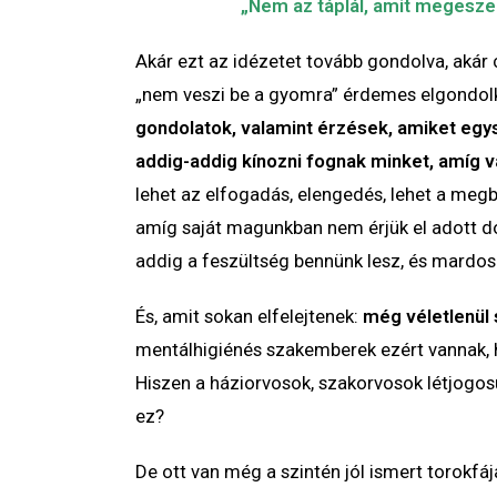
„Nem az táplál, amit megesze
Akár ezt az idézetet tovább gondolva, akár 
„nem veszi be a gyomra” érdemes elgondolko
gondolatok, valamint érzések, amiket egy
addig-addig kínozni fognak minket, amíg 
lehet az elfogadás, elengedés, lehet a meg
amíg saját magunkban nem érjük el adott do
addig a feszültség bennünk lesz, és mardosn
És, amit sokan elfelejtenek:
még véletlenül
mentálhigiénés szakemberek ezért vannak, 
Hiszen a háziorvosok, szakorvosok létjogo
ez?
De ott van még a szintén jól ismert torokfáj