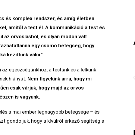
ölcs és komplex rendszer, és amíg életben
kel, amitől a test él. A kommunikáció a test és
ul az orvoslásból, és olyan módon vált
rázhatatlanná egy csomó betegség, hogy
ká kezdtünk válni.”
 az egészségünkhöz, a testünk és a lelkünk
nek hiányát.
Nem figyelünk arra, hogy mi
űen csak várjuk, hogy majd az orvos
észen is vagyunk.
zelés a mai ember legnagyobb betegsége – és
 gondoljuk, hogy a kívülről érkező segítség a