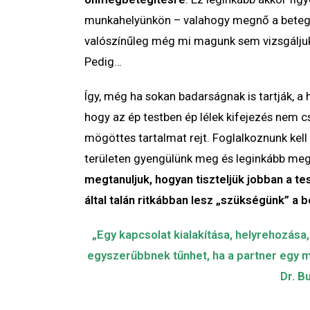
munkahelyünkön – valahogy megnő a betegá
valószínűleg még mi magunk sem vizsgáljuk
Pedig…
Így, még ha sokan badarságnak is tartják, a 
hogy az ép testben ép lélek kifejezés nem 
mögöttes tartalmat rejt. Foglalkoznunk kell a
területen gyengülünk meg és leginkább megér
megtanuljuk, hogyan tiszteljük jobban a t
által talán ritkábban lesz „szükségünk” a 
„Egy kapcsolat kialakítása, helyrehozása
egyszerűbbnek tűnhet, ha a partner egy má
Dr. B