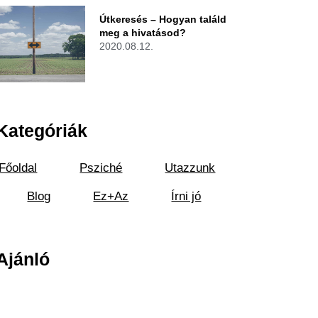
Útkeresés – Hogyan találd
meg a hivatásod?
2020.08.12.
Kategóriák
Főoldal
Psziché
Utazzunk
Blog
Ez+Az
Írni jó
Ajánló