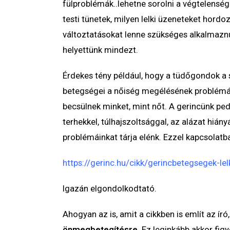
fülproblémák..lehetne sorolni a végtelenség
testi tünetek, milyen lelki üzeneteket hor
változtatásokat lenne szükséges alkalmaznu
helyettünk mindezt.
Érdekes tény például, hogy a tüdőgondok a 
betegségei a nőiség megélésének problémá
becsülnek minket, mint nőt. A gerincünk pedi
terhekkel, túlhajszoltsággal, az alázat hiá
problémáinkat tárja elénk. Ezzel kapcsolatba
https://gerinc.hu/cikk/gerincbetegsegek-lel
Igazán elgondolkodtató.
Ahogyan az is, amit a cikkben is említ az ír
önmegbetegítésre
. Ez leginkább akkor fi