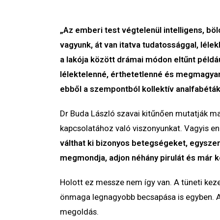
„Az emberi test végtelenül intelligens, b
vagyunk, át van itatva tudatossággal, lélek
a lakója között drámai módon eltűnt példá
lélektelenné, érthetetlenné és megmagya
ebből a szempontból kollektív analfabéták
Dr Buda László szavai kitűnően mutatják ma
kapcsolatához való viszonyunkat. Vagyis en
válthat ki bizonyos betegségeket, egyszer
megmondja, adjon néhány pirulát és már k
Holott ez messze nem így van. A tüneti ke
önmaga legnagyobb becsapása is egyben. Azt
megoldás.