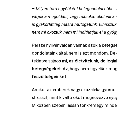
– Milyen fura egyébként belegondolni ebbe…a
várjuk a megoldást, vagy másokat okolunk a 
is gyakorlatilag másra mutogatunk. Elhisszük 
nem mi okoztuk, nem mi indíthatjuk el a gyóg
Persze nyilvánvalóan vannak azok a beteg
gondolataink által, nem is ezt mondom. De 
tekintve sajnos
mi, az életvitelünk, de legi
betegségeket
. Az, hogy nem figyelünk ma
feszültségeinket
.
Amikor az emberek nagy százaléka gyomorba
stresszt, mint kiváltó okot megnevezve nyu
Miközben szépen lassan tönkremegy minde