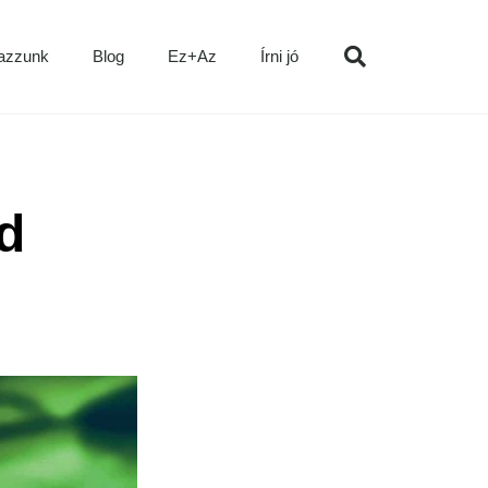
azzunk
Blog
Ez+Az
Írni jó
ed