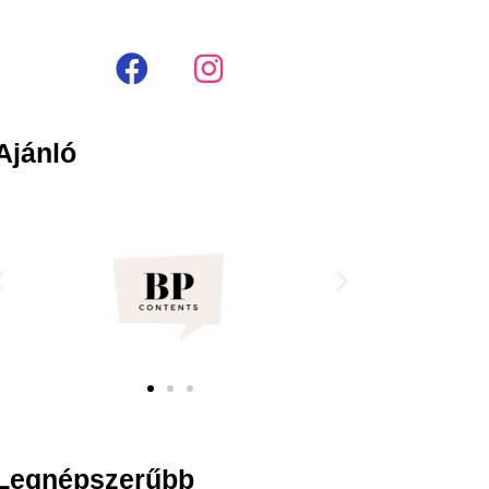
Ajánló
Legnépszerűbb