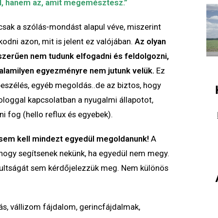
l, hanem az, amit megemésztesz.”
csak a szólás-mondást alapul véve, miszerint
dni azon, mit is jelent ez valójában.
Az olyan
szerűen nem tudunk elfogadni és feldolgozni,
valamilyen egyezményre nem jutunk velük.
Ez
beszélés, egyéb megoldás..de az biztos, hogy
loggal kapcsolatban a nyugalmi állapotot,
i fog (hello reflux és egyebek).
 sem kell mindezt egyedül megoldanunk!
A
hogy segítsenek nekünk, ha egyedül nem megy.
sultságát sem kérdőjelezzük meg. Nem különös
ás, vállizom fájdalom, gerincfájdalmak,