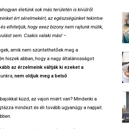
hogyan életünk sok más területén is kívülről
minket ért sérelmekért, az egészségünket tekintve
és elhitetjük, hogy eeez bizony nem rajtunk múlik,
yulást sem. Csakis valaki más! –
ségek, amik nem szüntethetőek meg a
én hiszek abban, hogy a nagy általánosságot
nkább az érzelmeink váltják ki ezeket a
gunkra,
nem oldjuk meg a belső
jokkal küzd, az vajon miért van? Mindenki a
gtázza mindezt és éli tovább ugyanúgy a napjait.
bben.