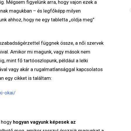
ig. Mégsem figyelünk arra, hogy vajon ezek a
doznak magukban – és legfőképp milyen
nk ahhoz, hogy ne egy tabletta „oldja meg”
szabadságérzettel függnek össze, a női szervek
ival. Amikor mi magunk, vagy mások nem
g, mint fő tartóoszlopunk, például a lelki
nyával vagy akár a rugalmatlansággal kapcsolatos
n egy cikket is találtam:
ki-okai/
ó, hogy
hogyan vagyunk képesek az
gyelhető meg, amikor rosszul érezzük magunkat a