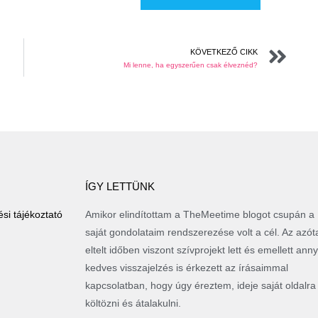
KÖVETKEZŐ CIKK
Mi lenne, ha egyszerűen csak élveznéd?
ÍGY LETTÜNK
si tájékoztató
Amikor elindítottam a TheMeetime blogot csupán a
saját gondolataim rendszerezése volt a cél. Az azót
eltelt időben viszont szívprojekt lett és emellett anny
kedves visszajelzés is érkezett az írásaimmal
kapcsolatban, hogy úgy éreztem, ideje saját oldalra
költözni és átalakulni.