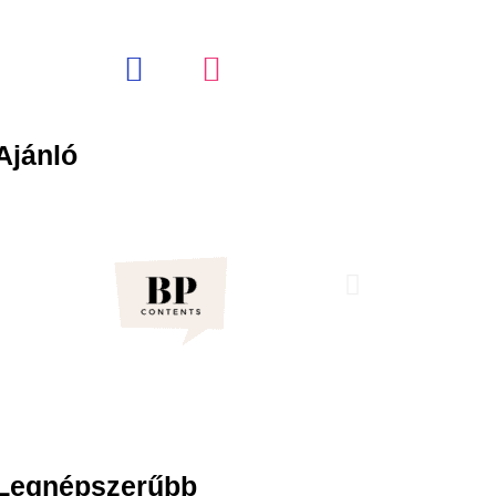
Ajánló
Legnépszerűbb