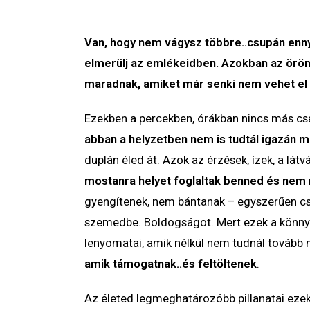
Van, hogy nem vágysz többre..csupán enny
elmerülj az emlékeidben. Azokban az örömt
maradnak, amiket már senki nem vehet el 
Ezekben a percekben, órákban nincs más cs
abban a helyzetben nem is tudtál igazán m
duplán éled át. Azok az érzések, ízek, a látv
mostanra helyet foglaltak benned és ne
gyengítenek, nem bántanak – egyszerűen cs
szemedbe. Boldogságot. Mert ezek a könnye
lenyomatai, amik nélkül nem tudnál tovább
amik támogatnak..és feltöltenek
.
Az életed legmeghatározóbb pillanatai eze