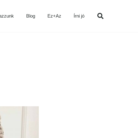
azzunk
Blog
Ez+Az
Írni jó