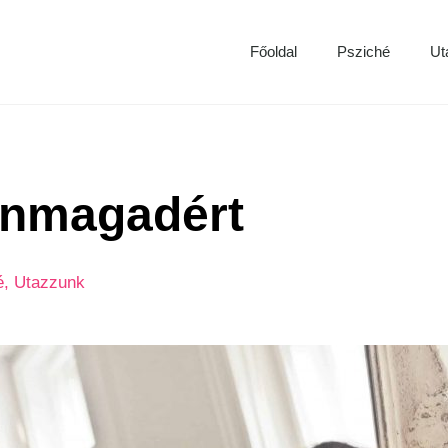
Főoldal
Psziché
Ut
önmagadért
é
,
Utazzunk