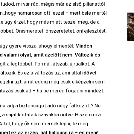
tudod, mi vár rád, mégis már az első pillanattól
..hogy hamarosan ott leszel – mert bele mertél
te úgy érzel, hogy más miatt teszel meg, de a
öbbet. Önismeretet, önszeretetet, önfejlesztést.
úgy gyere vissza, ahogy elmentél.
Minden
 valami olyat, amit azelőtt nem. Változik és
ít a legtöbbet. Formál, átszab, újraalkot. A
tozik. És ez a változás az, ami által
idővel
 megélni azt, amit eddig még csak elképzelni sem
 utazás csak ad – ha be mered fogadni mindezt.
aradj a biztonságot adó négy fal között? Ne
, a saját korlátaik szavakba öntve. Hiszen mi a
Attól, hogy ők nem mernek lépni, te még
ned ez az érzés, hát hallgass rá – és menj!