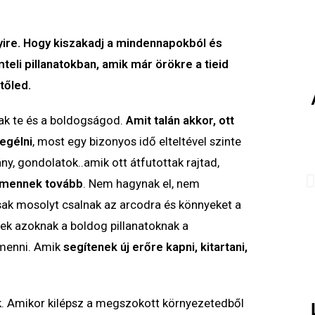
ire. Hogy kiszakadj a mindennapokból és
eli pillanatokban, amik már örökre a tieid
tőled.
ak te és a boldogságod.
Amit talán akkor, ott
egélni
, most egy bizonyos idő elteltével szinte
ány, gondolatok..amik ott átfutottak rajtad,
m mennek tovább
. Nem hagynak el, nem
ak mosolyt csalnak az arcodra és könnyeket a
k azoknak a boldog pillanatoknak a
 menni. Amik
segítenek új erőre kapni, kitartani,
k. Amikor kilépsz a megszokott környezetedből