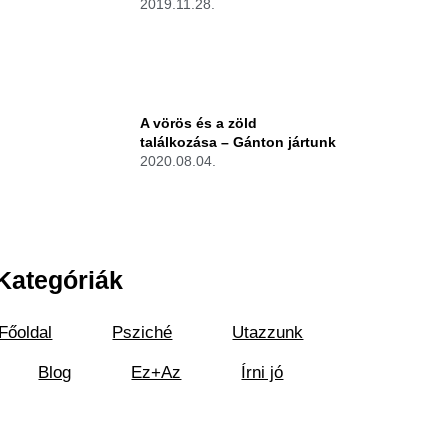
2019.11.28.
A vörös és a zöld
találkozása – Gánton jártunk
2020.08.04.
Kategóriák
Főoldal
Psziché
Utazzunk
Blog
Ez+Az
Írni jó