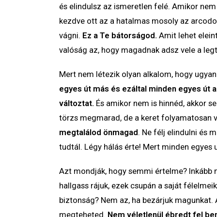
és elindulsz az ismeretlen felé. Amikor nem 
kezdve ott az a hatalmas mosoly az arcodon
vágni.
Ez a Te bátorságod.
Amit lehet elein
valóság az, hogy magadnak adsz vele a legt
Mert nem létezik olyan alkalom, hogy ugyan
egyes út más és ezáltal minden egyes út ad
változtat.
És amikor nem is hinnéd, akkor seg
törzs megmarad, de a keret folyamatosan vál
megtalálod önmagad
. Ne félj elindulni és
tudtál. Légy hálás érte! Mert minden egyes
Azt mondják, hogy semmi értelme? Inkább m
hallgass rájuk, ezek csupán a saját félelmeik
biztonság? Nem az, ha bezárjuk magunkat. 
megteheted.
Nem véletlenül ébredt fel ben