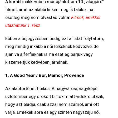
A korábbi cikkemben már ajánlottam 10 „világjáró”
filmet, amit az alábbi linken meg is találsz, ha
esetleg még nem olvastad volna:
Filmek, amikkel
utazhatunk 1. rész
Ebben a bejegyzésben pedig ezt a listát folytatom,
még mindig inkább a női lelkeknek kedvezve, de
ajánlva a férfiaknak is, ha esetleg párjuk vagy
kiszemeltjük kedvében járnának.
1. A Good Year / Bor, Mámor, Provence
Az alaptörténet tipikus. A nagyvárosi, nagyképű
üzletember egy örökölt birtok miatt vidékre utazik,
hogy azt eladja, csak azzal nem számol, ami ott
várja. Emlékek sora és egy szintén nagyszájú nő,