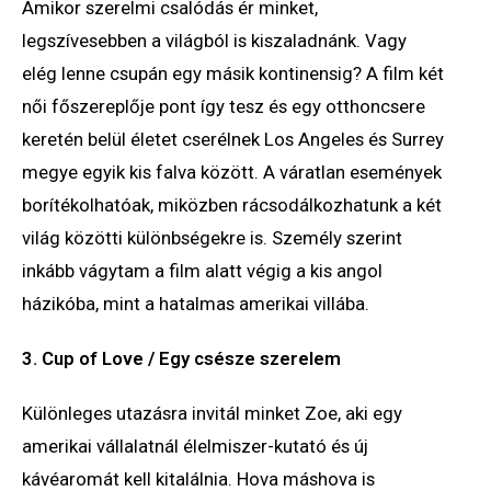
Amikor szerelmi csalódás ér minket,
legszívesebben a világból is kiszaladnánk. Vagy
elég lenne csupán egy másik kontinensig? A film két
női főszereplője pont így tesz és egy otthoncsere
keretén belül életet cserélnek Los Angeles és Surrey
megye egyik kis falva között. A váratlan események
borítékolhatóak, miközben rácsodálkozhatunk a két
világ közötti különbségekre is. Személy szerint
inkább vágytam a film alatt végig a kis angol
házikóba, mint a hatalmas amerikai villába.
3. Cup of Love / Egy csésze szerelem
Különleges utazásra invitál minket Zoe, aki egy
amerikai vállalatnál élelmiszer-kutató és új
kávéaromát kell kitalálnia. Hova máshova is