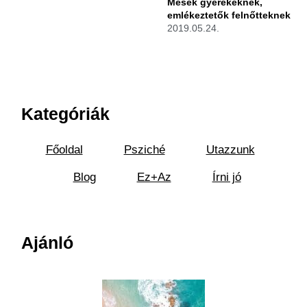
Mesék gyerekeknek,
emlékeztetők felnőtteknek
2019.05.24.
Kategóriák
Főoldal
Psziché
Utazzunk
Blog
Ez+Az
Írni jó
Ajánló