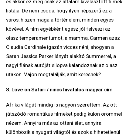
és akkor ez még csak az általam kiválasztott filmek
listája. De nem csoda, hogy ilyen népszerű ez a
város, hiszen maga a történelem, minden egyes
kövével. A film egyébként egész jól felveszi az
olasz temperamentumot, a mamma, Carmen azaz
Claudia Cardinale igazán vicces néni, ahogyan a
Sarah Jessica Parker lányát alakító Summerrel, a
nagyi fiának autóját ellopva kalandoznak az olasz
utakon. Vajon megtalálják, amit keresnek?
8. Love on Safari / nincs hivatalos magyar cím
Afrika világát mindig is nagyon szerettem. Az ott
játszódó romantikus filmeket pedig külön örömmel
nézem. Annyira más az ottani élet, annyira
különbözik a nyugati világtól és azok a hihetetlenül