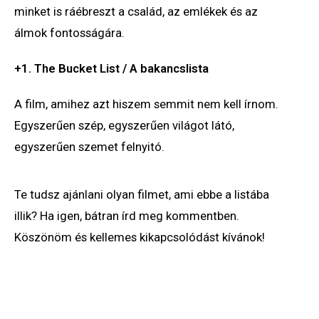
minket is ráébreszt a család, az emlékek és az
álmok fontosságára.
+1. The Bucket List / A bakancslista
A film, amihez azt hiszem semmit nem kell írnom.
Egyszerűen szép, egyszerűen világot látó,
egyszerűen szemet felnyitó.
Te tudsz ajánlani olyan filmet, ami ebbe a listába
illik? Ha igen, bátran írd meg kommentben.
Köszönöm és kellemes kikapcsolódást kívánok!