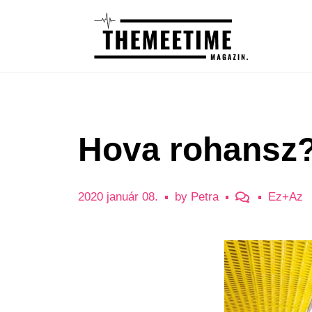
Hova rohansz? 
2020 január 08.
by
Petra
Ez+Az