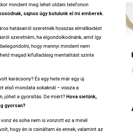
akkor mindent meg lehet oldani telefonon
kosodnak, sajnos úgy butulunk el mi emberek.
áros hatásairól szeretnék hosszas elmélkedést
ásról szeretném, ha elgondolkodnánk, amit így
sa belegondolni, hogy mennyi mindent nem
erheld magad kifulladásig mentalitást szinte
volt karácsony? És egy hete már egy új
et első mondata sokaknál – vissza a
n, jöhet a gyorsítás. De miért?
Hova sietünk,
lég gyorsan?
nz és soha nem is vonzott ez a minél
olt, hogy én is csináltam és ennek, valamint az