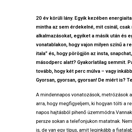
20 év körüli lány. Egyik kezében energiait
mintha az sem érdekelné, mit csinál, csak 
alkalmazásokat, egyiket a másik után és e
vonatablakon, hogy vajon milyen színű a re
itala” és, hogy pörögjön az insta, snapcha
másodperc alatt? Gyakorlatilag semmit. Pá
tovább, hogy két perc múlva – vagy inkább f
Gyorsan, gyorsan, gyorsan! De miért is? T
A mindennapos vonatozások, metrózások al
arra, hogy megfigyeljem, ki hogyan tölti a r
napos hajtásból pihenő üzemmódra.Vannak,
persze sokan a telefonjukon matatnak. Ne
is, de van egy típus, amit leginkább a fiata