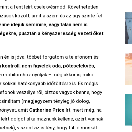
mint a fent leírt cselekvésmód. Követhetetlen
zások között, amit a szem és az agy szinte fel
enne idejük semmire, vagy talán nem is
ségekre, pusztán a kényszeresség vezeti őket
en én is jóval többet forgatom a telefonom és
a kontroll, nem figyelek oda, pótcselekvés,
a mobilomhoz nyúljak – még akkor is, mikor
 sokkal hatékonyabb időtöltésre is. És mégis
fonok veszélyeiről, biztos vagyok benne, hogy
csináltam (megjegyzem tényleg jó dolog,
könyvet, amit
Catherine Price
írt, mert még, ha
eírt dolgot alkalmaznunk kellene, azért vannak
etnek), viszont az is tény, hogy túl jó munkát