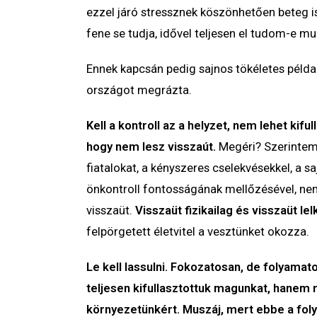
ezzel járó stressznek köszönhetően beteg i
fene se tudja, idővel teljesen el tudom-e mu
Ennek kapcsán pedig sajnos tökéletes példa a
országot megrázta.
Kell a kontroll az a helyzet, nem lehet kiful
hogy nem lesz visszaút.
Megéri? Szerintem 
fiatalokat, a kényszeres cselekvésekkel, a 
önkontroll fontosságának mellőzésével, nem 
visszaüt.
Visszaüt fizikailag és visszaüt lelk
felpörgetett életvitel a vesztünket okozza.
Le kell lassulni. Fokozatosan, de folyamat
teljesen kifullasztottuk magunkat, hanem
környezetünkért. Muszáj, mert ebbe a foly