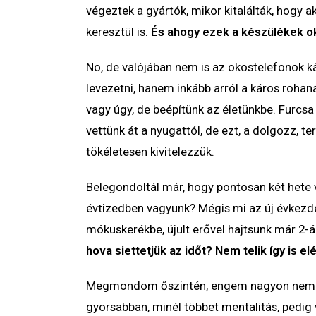
végeztek a gyártók, mikor kitalálták, hogy 
keresztül is.
És ahogy ezek a készülékek o
No, de valójában nem is az okostelefonok k
levezetni, hanem inkább arról a káros rohan
vagy úgy, de beépítünk az életünkbe. Furc
vettünk át a nyugattól, de ezt, a dolgozz, t
tökéletesen kivitelezzük.
Belegondoltál már, hogy pontosan két hete 
évtizedben vagyunk? Mégis mi az új évkezd
mókuskerékbe, újult erővel hajtsunk már 2-á
hova siettetjük az időt? Nem telik így is e
Megmondom őszintén, engem nagyon nem vo
gyorsabban, minél többet mentalitás, pedig v