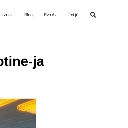
azzunk
Blog
Ez+Az
Írni jó
tine-ja