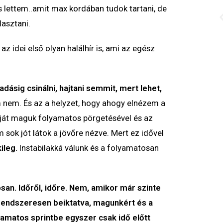
s lettem..amit max kordában tudok tartani, de
lasztani.
z idei első olyan halálhír is, ami az egész
ladásig csinálni, hajtani semmit, mert lehet,
nem. És az a helyzet, hogy ahogy elnézem a
saját maguk folyamatos pörgetésével és az
sok jót látok a jövőre nézve. Mert ez idővel
ileg.
Instabilakká válunk és a folyamatosan
osan. Időről, időre. Nem, amikor már szinte
 rendszeresen beiktatva, magunkért és a
amatos sprintbe egyszer csak idő előtt