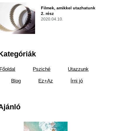
Filmek, amikkel utazhatunk
2. rész
2020.04.10.
Kategóriák
Főoldal
Psziché
Utazzunk
Blog
Ez+Az
Írni jó
Ajánló