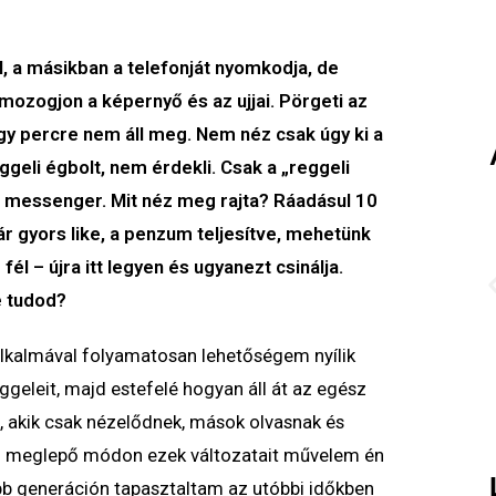
al, a másikban a telefonját nyomkodja, de
mozogjon a képernyő és az ujjai. Pörgeti az
gy percre nem áll meg. Nem néz csak úgy ki a
ggeli égbolt, nem érdekli. Csak a „reggeli
t, messenger. Mit néz meg rajta? Ráadásul 10
r gyors like, a penzum teljesítve, mehetünk
él – újra itt legyen és ugyanezt csinálja.
e tudod?
kalmával folyamatosan lehetőségem nyílik
eggeleit, majd estefelé hogyan áll át az egész
 akik csak nézelődnek, mások olvasnak és
m meglepő módon ezek változatait művelem én
labb generáción tapasztaltam az utóbbi időkben