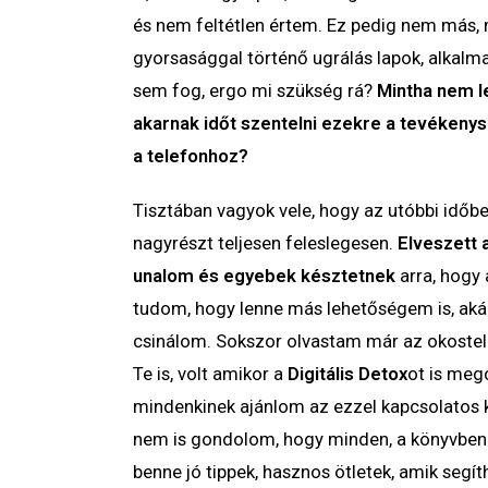
és nem feltétlen értem. Ez pedig nem más, 
gyorsasággal történő ugrálás lapok, alkalma
sem fog, ergo mi szükség rá?
Mintha nem l
akarnak időt szentelni ezekre a tevékeny
a telefonhoz?
Tisztában vagyok vele, hogy az utóbbi időb
nagyrészt teljesen feleslegesen.
Elveszett 
unalom és egyebek késztetnek
arra, hogy 
tudom, hogy lenne más lehetőségem is, akár
csinálom. Sokszor olvastam már az okostele
Te is, volt amikor a
Digitális Detox
ot is meg
mindenkinek ajánlom az ezzel kapcsolatos 
nem is gondolom, hogy minden, a könyvben l
benne jó tippek, hasznos ötletek, amik segíth