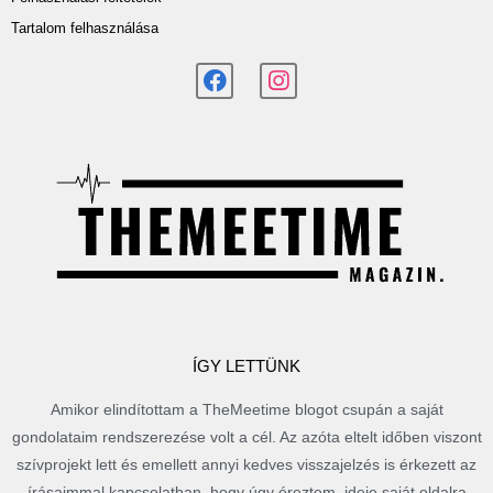
Tartalom felhasználása
ÍGY LETTÜNK
Amikor elindítottam a TheMeetime blogot csupán a saját
gondolataim rendszerezése volt a cél. Az azóta eltelt időben viszont
szívprojekt lett és emellett annyi kedves visszajelzés is érkezett az
írásaimmal kapcsolatban, hogy úgy éreztem, ideje saját oldalra