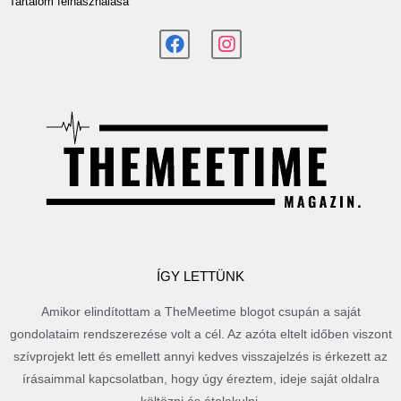
Tartalom felhasználása
ÍGY LETTÜNK
Amikor elindítottam a TheMeetime blogot csupán a saját
gondolataim rendszerezése volt a cél. Az azóta eltelt időben viszont
szívprojekt lett és emellett annyi kedves visszajelzés is érkezett az
írásaimmal kapcsolatban, hogy úgy éreztem, ideje saját oldalra