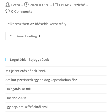
Petra
2020.03.19.
Ez+Az
/
Psziché
0 Comments
Célkeresztben az idősebb korosztály..
Continue Reading
Legutóbbi Bejegyzések
Mit jelent erős nőnek lenni?
Amikor (szerinted) egy boldog kapcsolatban élsz
Halogatás, az mi?
Hát szia 2021!
Egy nap, ami a férfiakról szól