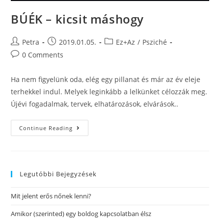
BÚÉK – kicsit máshogy
Petra
2019.01.05.
Ez+Az
/
Psziché
0 Comments
Ha nem figyelünk oda, elég egy pillanat és már az év eleje
terhekkel indul. Melyek leginkább a lelkünket célozzák meg.
Újévi fogadalmak, tervek, elhatározások, elvárások..
Continue Reading
Legutóbbi Bejegyzések
Mit jelent erős nőnek lenni?
Amikor (szerinted) egy boldog kapcsolatban élsz