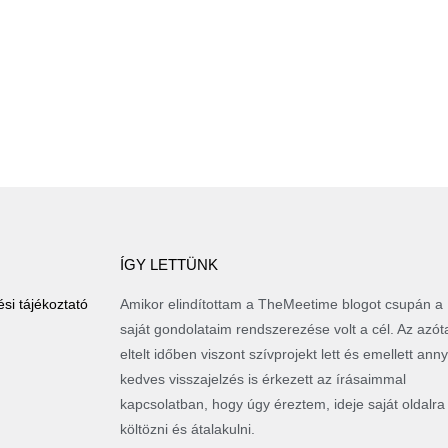
ÍGY LETTÜNK
si tájékoztató
Amikor elindítottam a TheMeetime blogot csupán a
saját gondolataim rendszerezése volt a cél. Az azót
eltelt időben viszont szívprojekt lett és emellett anny
kedves visszajelzés is érkezett az írásaimmal
kapcsolatban, hogy úgy éreztem, ideje saját oldalra
költözni és átalakulni.