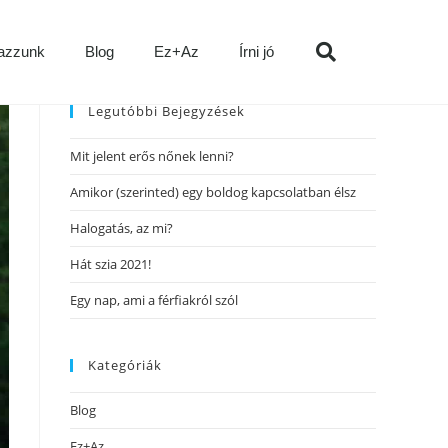
azzunk
Blog
Ez+Az
Írni jó
Legutóbbi Bejegyzések
Mit jelent erős nőnek lenni?
Amikor (szerinted) egy boldog kapcsolatban élsz
Halogatás, az mi?
Hát szia 2021!
Egy nap, ami a férfiakról szól
Kategóriák
Blog
Ez+Az