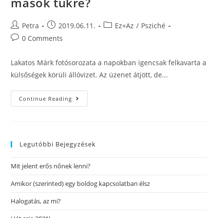
mások tükre?
Petra
2019.06.11.
Ez+Az
/
Psziché
0 Comments
Lakatos Márk fotósorozata a napokban igencsak felkavarta a
külsőségek körüli állóvizet. Az üzenet átjött, de...
Continue Reading
Legutóbbi Bejegyzések
Mit jelent erős nőnek lenni?
Amikor (szerinted) egy boldog kapcsolatban élsz
Halogatás, az mi?