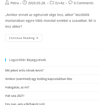
Petra
2020.03.28.
Ez+Az
0 Comments
„Amikor ennek az egésznek vége lesz, akkor” kezdődik
mostanában egyre több mondat ezekkel a szavakkal. Mi is
lesz akkor?
Continue Reading
Legutóbbi Bejegyzések
Mit jelent erős nőnek lenni?
Amikor (szerinted) egy boldog kapcsolatban élsz
Halogatás, az mi?
Hát szia 2021!
Egy nap, ami a férfiakról szól