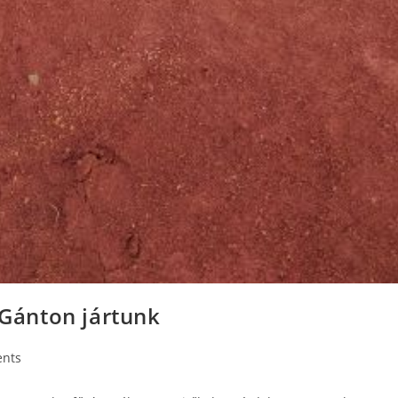
 Gánton jártunk
nts