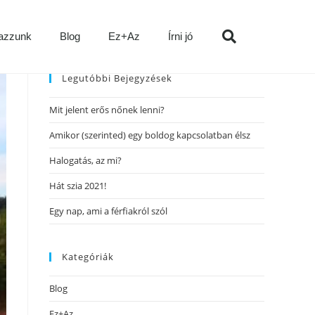
azzunk
Blog
Ez+Az
Írni jó
Legutóbbi Bejegyzések
Mit jelent erős nőnek lenni?
Amikor (szerinted) egy boldog kapcsolatban élsz
Halogatás, az mi?
Hát szia 2021!
Egy nap, ami a férfiakról szól
Kategóriák
Blog
Ez+Az