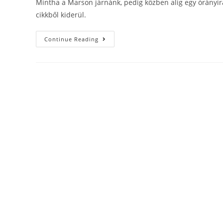
Mintha a Marson járnánk, pedig közben alig egy órányira
cikkből kiderül.
Continue Reading