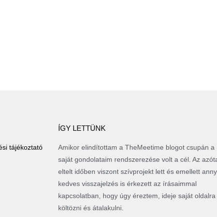
ÍGY LETTÜNK
si tájékoztató
Amikor elindítottam a TheMeetime blogot csupán a
saját gondolataim rendszerezése volt a cél. Az azót
eltelt időben viszont szívprojekt lett és emellett anny
kedves visszajelzés is érkezett az írásaimmal
kapcsolatban, hogy úgy éreztem, ideje saját oldalra
költözni és átalakulni.