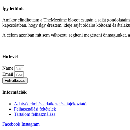
Így lettünk
Amikor elindítottam a TheMeetime blogot csupán a saját gondolataim ren
kapcsolatban, hogy úgy éreztem, ideje saját oldalra költözni és átalaku
A célom azonban mit sem változott: segíteni megérteni önmagunkat, a
Hírlevél
Name
Email
Feliratkozás
Információk
Adatvédelmi és adatkezelési tájékoztató
Felhasználási feltételek
Tartalom felhasználása
Facebook
Instagram