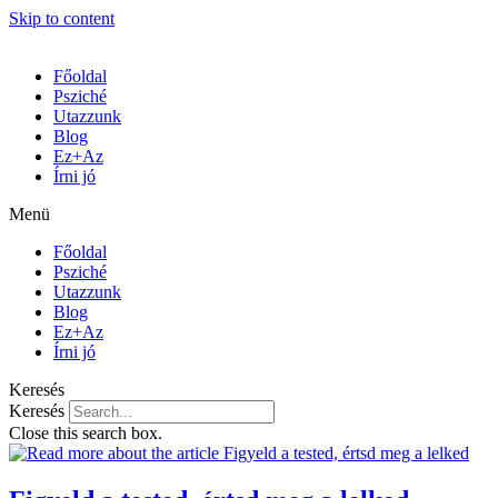
Skip to content
Főoldal
Psziché
Utazzunk
Blog
Ez+Az
Írni jó
Menü
Főoldal
Psziché
Utazzunk
Blog
Ez+Az
Írni jó
Keresés
Keresés
Close this search box.