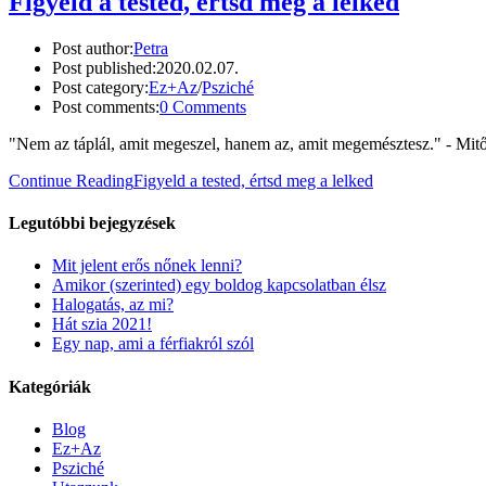
Figyeld a tested, értsd meg a lelked
Post author:
Petra
Post published:
2020.02.07.
Post category:
Ez+Az
/
Psziché
Post comments:
0 Comments
"Nem az táplál, amit megeszel, hanem az, amit megemésztesz." - Mitő
Continue Reading
Figyeld a tested, értsd meg a lelked
Legutóbbi bejegyzések
Mit jelent erős nőnek lenni?
Amikor (szerinted) egy boldog kapcsolatban élsz
Halogatás, az mi?
Hát szia 2021!
Egy nap, ami a férfiakról szól
Kategóriák
Blog
Ez+Az
Psziché