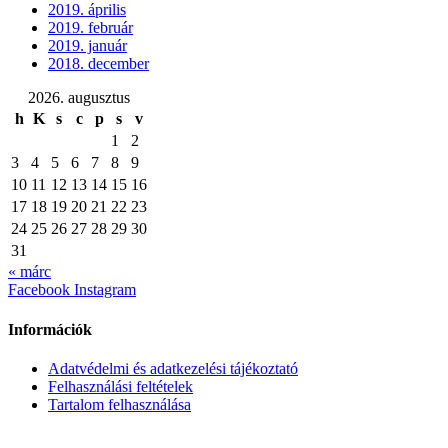
2019. április
2019. február
2019. január
2018. december
2026. augusztus
h
K
s
c
p
s
v
1
2
3
4
5
6
7
8
9
10
11
12
13
14
15
16
17
18
19
20
21
22
23
24
25
26
27
28
29
30
31
« márc
Facebook
Instagram
Információk
Adatvédelmi és adatkezelési tájékoztató
Felhasználási feltételek
Tartalom felhasználása