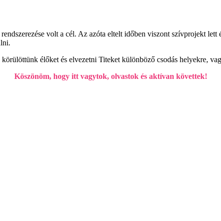
dszerezése volt a cél. Az azóta eltelt időben viszont szívprojekt lett é
lni.
 körülöttünk élőket és elvezetni Titeket különböző csodás helyekre, v
Köszönöm, hogy itt vagytok, olvastok és aktívan követtek!