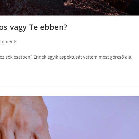
os vagy Te ebben?
omments
 ez sok esetben? Ennek egyik aspektusát vettem most górcső alá.