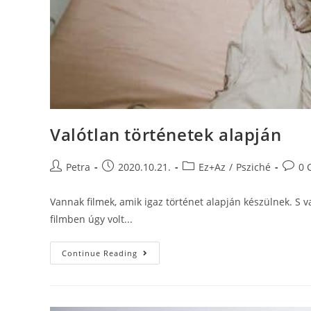
Valótlan történetek alapján
Petra
2020.10.21.
Ez+Az
/
Psziché
0 
Vannak filmek, amik igaz történet alapján készülnek. S v
filmben úgy volt...
Continue Reading