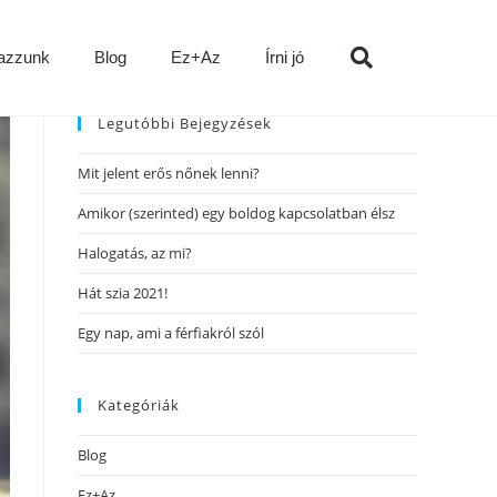
azzunk
Blog
Ez+Az
Írni jó
Legutóbbi Bejegyzések
Mit jelent erős nőnek lenni?
Amikor (szerinted) egy boldog kapcsolatban élsz
Halogatás, az mi?
Hát szia 2021!
Egy nap, ami a férfiakról szól
Kategóriák
Blog
Ez+Az