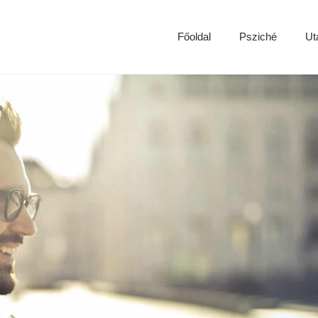
Főoldal
Psziché
Ut